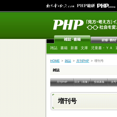
雑誌
書籍
新書
文庫
児童書・ＹＡ
HOME
雑誌
月刊PHP
増刊号
雑誌
月刊PHP
目次（画像）
投稿募集
次号
増刊号