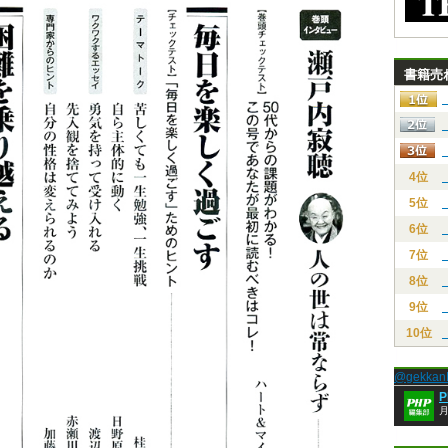
書籍売
4位
5位
6位
7位
8位
9位
10位
@gekk
月