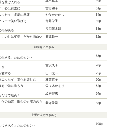
五木寛之
46p
理を受け入れる
ず、心は質素に
吉行和子
51p
エッセイ 多病の幸運
やなせたかし
54p
パワーで笑い飛ばそ
舟井栄子
56p
ク
片岡鶴太郎
58p
て今がある
 この世は娑婆 だから面白い
篠原鋭一
62p
前向きに生きる
ト
68p
生きる」ためのヒント
ク
吉沢久子
70p
由さ
を愛する
山田太一
75p
るエッセイ 変化を楽しむ
林葉直子
80p
換えで前に進もう
佐々木かをり
82p
ク
綾戸智恵
84p
るだけで最高！
からの助言 悩むのも能力のう
養老孟司
88p
上手に人とつきあう
スト
100p
とつきあう」ためのヒント