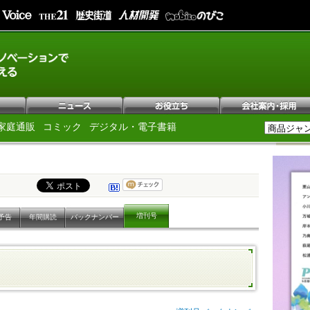
家庭通販
コミック
デジタル・電子書籍
増刊号
予告
年間購読
バックナンバー