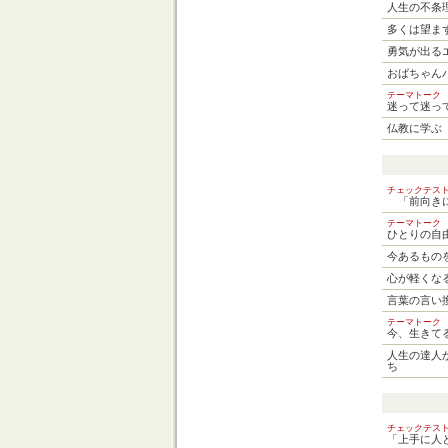
人生の不条
多くは望ま
勇気が出る
おばちゃん
テーマトー
迷って迷っ
仏教に学ぶ
チェックテス
「前向きに
テーマトー
ひとりの自
今あるもの
心が軽くな
言葉の言い
テーマトー
今、生きて
人生の達人
ち
チェックテ
「上手に人