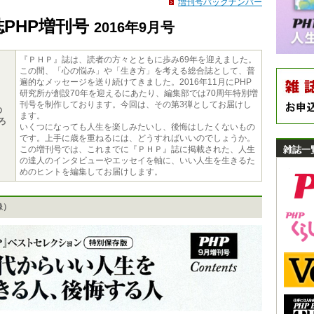
増刊号バックナンバー
誌PHP増刊号
2016年9月号
『ＰＨＰ』誌は、読者の方々とともに歩み69年を迎えました。
この間、「心の悩み」や「生き方」を考える総合誌として、普
遍的なメッセージを送り続けてきました。2016年11月にPHP
研究所が創設70年を迎えるにあたり、編集部では70周年特別増
刊号を制作しております。今回は、その第3弾としてお届けし
の
ます。
ろ
いくつになっても人生を楽しみたいし、後悔はしたくないもの
です。上手に歳を重ねるには、どうすればいいのでしょうか。
この増刊号では、これまでに『ＰＨＰ』誌に掲載された、人生
雑誌一
の達人のインタビューやエッセイを軸に、いい人生を生きるた
めのヒントを編集してお届けします。
像）