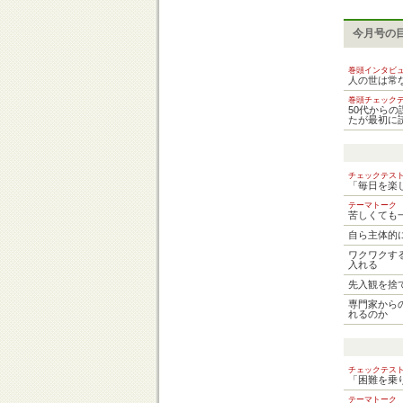
今月号の
巻頭インタビ
人の世は常
巻頭チェック
50代から
たが最初に
チェックテ
「毎日を楽
テーマトー
苦しくても
自ら主体的
ワクワクす
入れる
先入観を捨
専門家から
れるのか
チェックテ
「困難を乗
テーマトー