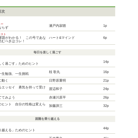
目次
ュー
瀬戸内寂聴
1p
ならず
テスト
の課題がわかる！ この号であな
ハート&マインド
6p
読むべきはコレ！
毎日を楽しく過ごす
スト
14p
しく過ごす」ためのヒント
ク
桂 歌丸
16p
一生勉強、一生挑戦
に動く
日野原重明
21p
るエッセイ 勇気を持って受け
渡辺和子
24p
ててみよう
赤瀬川原平
26p
のヒント 自分の性格は変えら
加藤諦三
32p
困難を乗り越える
スト
44p
り越える」ためのヒント
ク