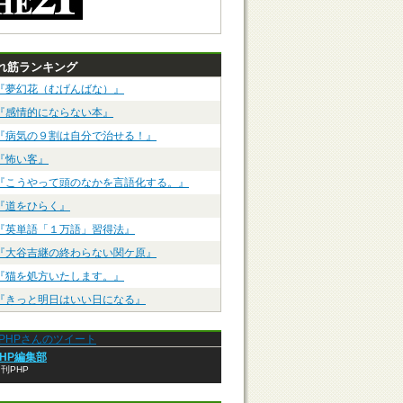
れ筋ランキング
『夢幻花（むげんばな）』
『感情的にならない本』
『病気の９割は自分で治せる！』
『怖い客』
『こうやって頭のなかを言語化する。』
『道をひらく』
『英単語「１万語」習得法』
『大谷吉継の終わらない関ケ原』
『猫を処方いたします。』
『きっと明日はいい日になる』
anPHPさんのツイート
PHP編集部
刊PHP