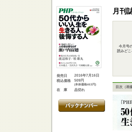
月刊
今月号
読みどこ
2016年7月16日
発売日
509円
税込価格
(本体価格463円)
目次（画
品切れ
在 庫