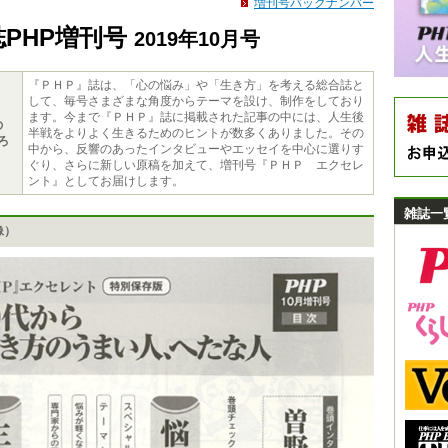
増刊号バックナンバー
誌PHP増刊号
2019年10月号
『ＰＨＰ』誌は、「心の悩み」や「生き方」を考える総合誌と
して、毎号さまざまな角度からテーマを設け、制作をしており
ます。今まで『ＰＨＰ』誌に掲載された記事の中には、人生後
の
半戦をよりよく生きるためのヒントが数多くありました。その
ろ
中から、反響のあったインタビューやエッセイを中心に選りす
ぐり、さらに新しい原稿を加えて、増刊号『ＰＨＰ エクセレ
ント』としてお届けします。
雑誌一
像）