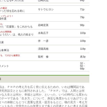
人」になる4つの方法
山崎武也
64p
人の童話
サトウヒロシ
71p
かった頃を忘れる前に
トップしよう！
79p
傑作選
バム
岩崎宏美
98p
きた「応援歌」をこれからも
らの人間関係
水島広子
103p
きょうだい」は、他人の始まり
伴 一彦
109p
約束
済陽高穂
119p
る食事法
でも てのひら健康法
龍村 修
表3p
32・
リメント
50・
68p
は
誌は、ＰＨＰの考え方を広く世に伝えるための、いわば機関誌であ
研究所設立とともに創刊されました。『ＰＨＰ』では、人間とは何
かな人生とは何か、幸福とは何か、といった、いつの時代にも変わら
のテーマである「生き方」について、身近な角度からとりあげていま
方々の体験にもとづく貴重な意見・提言をもとに、物の見方・考え方
ヒントを小・中学生からお年寄りまで多くの読者とともに考える広場