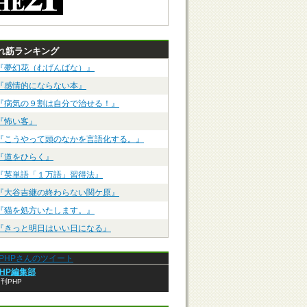
れ筋ランキング
『夢幻花（むげんばな）』
『感情的にならない本』
『病気の９割は自分で治せる！』
『怖い客』
『こうやって頭のなかを言語化する。』
『道をひらく』
『英単語「１万語」習得法』
『大谷吉継の終わらない関ケ原』
『猫を処方いたします。』
『きっと明日はいい日になる』
anPHPさんのツイート
PHP編集部
刊PHP