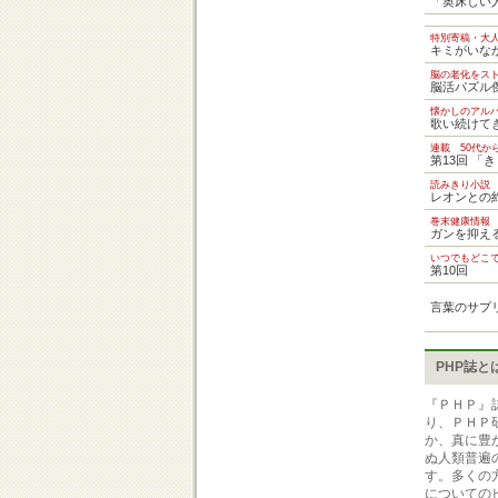
「奥床しい
特別寄稿・大
キミがいな
脳の老化をス
脳活パズル
懐かしのアル
歌い続けて
連載 50代か
第13回 「
読みきり小説
レオンとの
巻末健康情報
ガンを抑え
いつでもどこ
第10回
言葉のサプ
PHP誌と
『ＰＨＰ』
り、ＰＨＰ
か、真に豊
ぬ人類普遍
す。多くの
についての