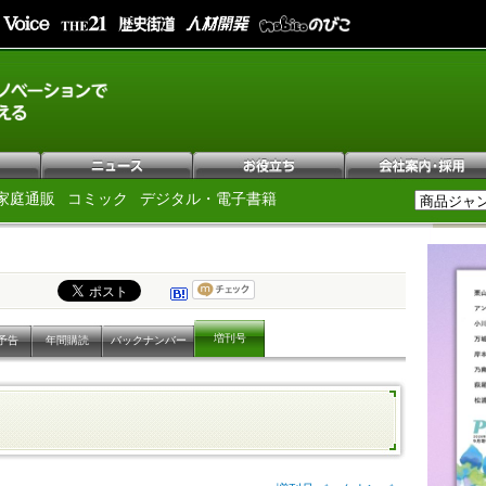
家庭通販
コミック
デジタル・電子書籍
増刊号
予告
年間購読
バックナンバー