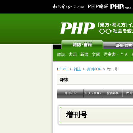
雑誌
書籍
新書
文庫
児童書・ＹＡ
HOME
雑誌
月刊PHP
増刊号
雑誌
月刊PHP
目次（画像）
投稿募集
次号
増刊号