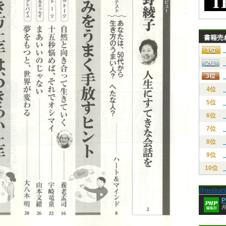
書籍売
4位
5位
6位
7位
8位
9位
10位
@gekk
月