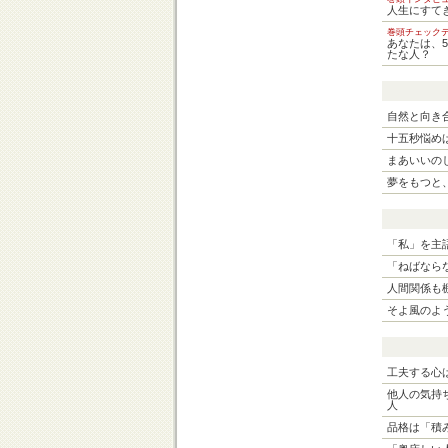
人生にすて
巻頭チェック
あなたは、
たな人？
自然と向き
十五秒悩め
まあいいの
夢をもつと
「私」を主
「ねばなら
人間関係も
そよ風のよ
工夫する心
他人の気持
人
品格は「積