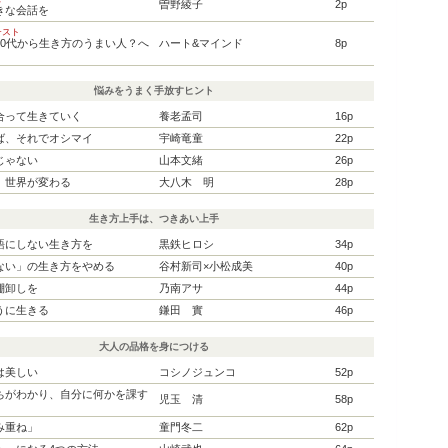
曽野綾子
2p
きな会話を
テスト
50代から生き方のうまい人？へ
ハート&マインド
8p
悩みをうまく手放すヒント
合って生きていく
養老孟司
16p
ば、それでオシマイ
宇崎竜童
22p
じゃない
山本文緒
26p
、世界が変わる
大八木 明
28p
生き方上手は、つきあい上手
語にしない生き方を
黒鉄ヒロシ
34p
ない」の生き方をやめる
谷村新司×小松成美
40p
棚卸しを
乃南アサ
44p
うに生きる
鎌田 實
46p
大人の品格を身につける
は美しい
コシノジュンコ
52p
ちがわかり、自分に何かを課す
児玉 清
58p
み重ね」
童門冬二
62p