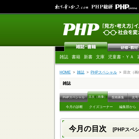
雑誌
書籍
新書
文庫
児童書・ＹＡ
HOME
雑誌
PHPスペシャル
目次（画
雑誌
目次（画像）
PHPスペシャル
投稿募集
次号
今月の診断
クイズコーナー
編集部から
今月の目次
[PHPスペシ