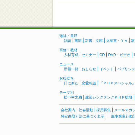
雑誌・書籍
雑誌
書籍
新書
文庫
児童書・ＹＡ
家
研修・教材
人材育成
セミナー
CD
DVD・ビデオ
ニュース
新着一覧
おしらせ
イベント
パブリシ
お役立ち
日に新た
恋愛相談
『ＰＨＰスペシャル
テーマ別
松下幸之助
政策シンクタンクＰＨＰ総研
会社案内
社会活動
採用募集
メールマガ
特定商取引法に基づく表示
一般事業主行動