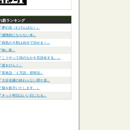
れ筋ランキング
『夢幻花（むげんばな）』
『感情的にならない本』
『病気の９割は自分で治せる！』
『怖い客』
『こうやって頭のなかを言語化する。』
『道をひらく』
『英単語「１万語」習得法』
『大谷吉継の終わらない関ケ原』
『猫を処方いたします。』
『きっと明日はいい日になる』