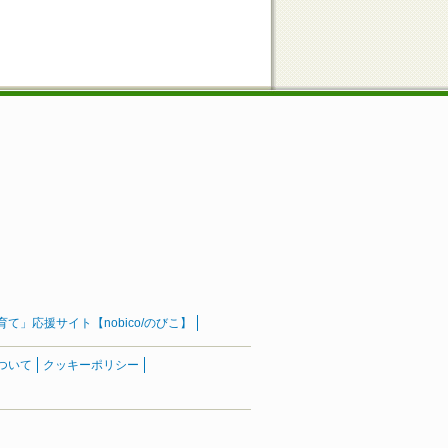
」応援サイト【nobico/のびこ】
ついて
クッキーポリシー