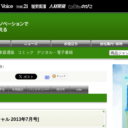
家庭通販
コミック
デジタル・電子書籍
像）
予告
年間購読
バックナンバー
増刊号
mille
ャル 2013年7月号]