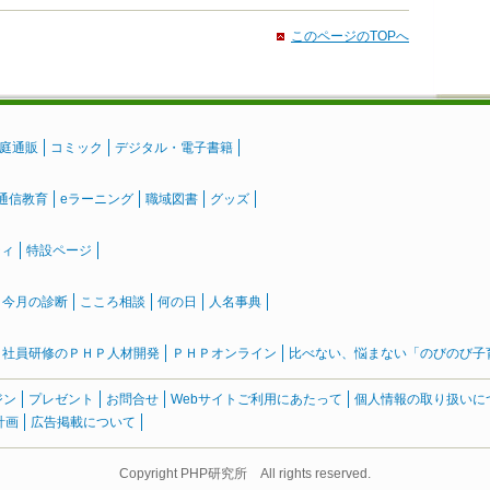
このページのTOPへ
庭通販
コミック
デジタル・電子書籍
通信教育
eラーニング
職域図書
グッズ
ティ
特設ページ
』今月の診断
こころ相談
何の日
人名事典
社員研修のＰＨＰ人材開発
ＰＨＰオンライン
比べない、悩まない「のびのび子育て
ジン
プレゼント
お問合せ
Webサイトご利用にあたって
個人情報の取り扱いに
計画
広告掲載について
Copyright PHP研究所 All rights reserved.