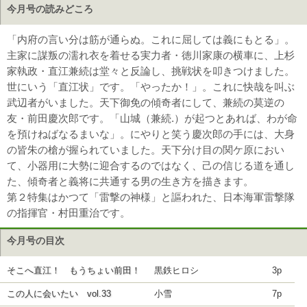
今月号の読みどころ
「内府の言い分は筋が通らぬ。これに屈しては義にもとる」。
主家に謀叛の濡れ衣を着せる実力者・徳川家康の横車に、上杉
家執政・直江兼続は堂々と反論し、挑戦状を叩きつけました。
世にいう「直江状」です。「やったか！」。これに快哉を叫ぶ
武辺者がいました。天下御免の傾奇者にして、兼続の莫逆の
友・前田慶次郎です。「山城（兼続.）が起つとあれば、わが命
を預けねばなるまいな」。にやりと笑う慶次郎の手には、大身
の皆朱の槍が握られていました。天下分け目の関ケ原におい
て、小器用に大勢に迎合するのではなく、己の信じる道を通し
た、傾奇者と義将に共通する男の生き方を描きます。
第２特集はかつて「雷撃の神様」と謳われた、日本海軍雷撃隊
の指揮官・村田重治です。
今月号の目次
そこへ直江！ もうちょい前田！
黒鉄ヒロシ
3p
この人に会いたい vol.33
小雪
7p