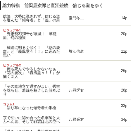
総力特集 前田慶次郎と直江兼続 信じる道をゆく
総論 大勢に流されず、信じる道
童門冬二
14p
を選んだ「傾奇者」と「義」の男
ビジュアル1
秀忠勢3万8千が壊滅！ 革籠
20p
原、幻の秘策
闊達に明るく傾く！ 『花の慶
次』と『義風堂々！！』に込めた
堀江信彦
22p
思い
ビジュアル2
俺も死んでやるしかないなぁ…
26p
『花の慶次』『義風堂々！！』が
描く２人
「その意地立て通すがよい」秀吉
を唸らせ、兼続を魅了した傾奇ぶ
八尋舜右
28p
り
コラム1
33p
語り草になった傾奇者の朱槍
京で互いに認め合った名軍師と大
八尋舜右
34p
ふへん者、そして戦雲は北の空へ