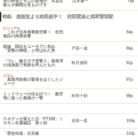
長の野望と大工の意地が、火花を
山本兼一
76p
散らす瞬間が見ものです
特集 超低空より肉薄必中！ 村田重治と海軍雷撃隊
ビジュアル
これぞ日本海軍航空隊！ 壮烈
84p
無比の肉薄攻撃
総論 闘志をユーモアに包み、
戸高一成
86p
「雷撃の神様」と呼ばれた男
「ワレ、敵主力ヲ雷撃ス」真珠湾
秋月達郎
92p
の浅海面で奇跡を呼んだもの
コラム
真珠湾前夜の緊張をほぐしたジ
97p
ョーク
ミッドウェーの仇を討つ！ 敵空
松田十刻
98p
母に放った最後の一撃
ケネディが震えた日「PT109」ソ
吉田一彦
104p
ロモン生還秘話 第１回
「歴史街道」伝言板
110p