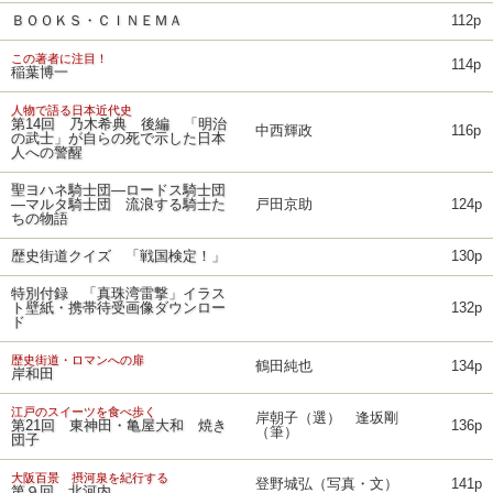
ＢＯＯＫＳ・ＣＩＮＥＭＡ
112p
この著者に注目！
114p
稲葉博一
人物で語る日本近代史
第14回 乃木希典 後編 「明治
中西輝政
116p
の武士」が自らの死で示した日本
人への警醒
聖ヨハネ騎士団―ロードス騎士団
―マルタ騎士団 流浪する騎士た
戸田京助
124p
ちの物語
歴史街道クイズ 「戦国検定！」
130p
特別付録 「真珠湾雷撃」イラス
ト壁紙・携帯待受画像ダウンロー
132p
ド
歴史街道・ロマンへの扉
鶴田純也
134p
岸和田
江戸のスイーツを食べ歩く
岸朝子（選） 逢坂剛
第21回 東神田・亀屋大和 焼き
136p
（筆）
団子
大阪百景 摂河泉を紀行する
登野城弘（写真・文）
141p
第９回 北河内