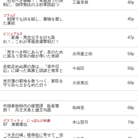
「恐るべき秘略！」革籠原での決
工藤章興
40p
戦に、強悍無比の上杉軍団起つ
コラム2
戦陣でも詩を賦し、書物を愛し
45p
た兼続
ビジュアル3
「家康・秀忠父子を討ち取
47p
れ！」これが革籠原邀撃戦だ！
「死すべき時にあらず」友のため
永岡慶之助
50p
に振るう皆朱の槍が導いた奇跡
在処定めぬ塵の身は…『道中日
今福匡
56p
記』に綴った風雅と諧謔と無常と
米沢藩の窮地を救うべく、家臣を
火坂雅志
60p
守り自ら土をなめた日々
中国春秋時代の復讐譚 臥薪嘗
島崎晋
68p
胆！ 呉王夫差と越王勾践
グラフィティ にっぽんの剣豪
本山賢司
74p
97 東郷重位
「火天の城」映画化に寄せて 信