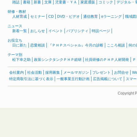
雑誌
書籍
新書
文庫
児童書・ＹＡ
家庭通販
コミック
デジタル・
研修・教材
人材育成
セミナー
CD
DVD・ビデオ
通信教育
eラーニング
職域図
ニュース
新着一覧
おしらせ
イベント
パブリシティ
特設ページ
お役立ち
日に新た
恋愛相談
『ＰＨＰスペシャル』今月の診断
こころ相談
何の
テーマ別
松下幸之助
政策シンクタンクＰＨＰ総研
社員研修のＰＨＰ人材開発
Ｐ
会社案内
社会活動
採用募集
メールマガジン
プレゼント
お問合せ
W
特定商取引法に基づく表示
一般事業主行動計画
広告掲載について
スマー
Copyright 