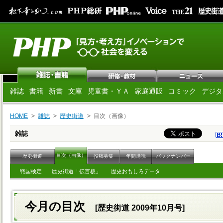
雑誌
書籍
新書
文庫
児童書・ＹＡ
家庭通販
コミック
デジタ
HOME
雑誌
歴史街道
目次（画像）
雑誌
目次（画像）
歴史街道
投稿募集
年間購読
バックナンバー
戦国検定
歴史街道「伝言板」
歴史おもしろデータ
今月の目次
[歴史街道 2009年10月号]