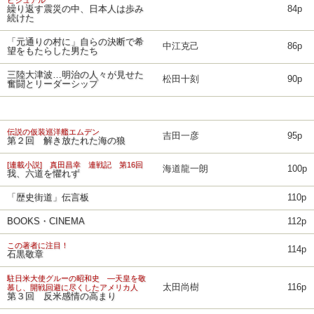
ビジュアル
繰り返す震災の中、日本人は歩み
84p
続けた
「元通りの村に」自らの決断で希
中江克己
86p
望をもたらした男たち
三陸大津波…明治の人々が見せた
松田十刻
90p
奮闘とリーダーシップ
伝説の仮装巡洋艦エムデン
吉田一彦
95p
第２回 解き放たれた海の狼
[連載小説] 真田昌幸 連戦記 第16回
海道龍一朗
100p
我、六道を懼れず
「歴史街道」伝言板
110p
BOOKS・CINEMA
112p
この著者に注目！
114p
石黒敬章
駐日米大使グルーの昭和史 ―天皇を敬
太田尚樹
116p
慕し、開戦回避に尽くしたアメリカ人
第３回 反米感情の高まり