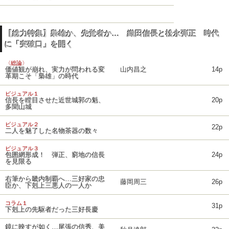
【総力特集】梟雄か、先覚者か… 織田信長と松永弾正 時代
に「突破口」を開く
〈総論〉
価値観が崩れ、実力が問われる変
山内昌之
14p
革期こそ「梟雄」の時代
ビジュアル１
信長を瞠目させた近世城郭の魁、
20p
多聞山城
ビジュアル２
22p
二人を魅了した名物茶器の数々
ビジュアル３
包囲網形成！ 弾正、窮地の信長
24p
を見限る
右筆から畿内制覇へ…三好家の忠
藤岡周三
26p
臣か、下剋上三悪人の一人か
コラム１
31p
下剋上の先駆者だった三好長慶
鏡に映すが如く…尾張の信秀、美