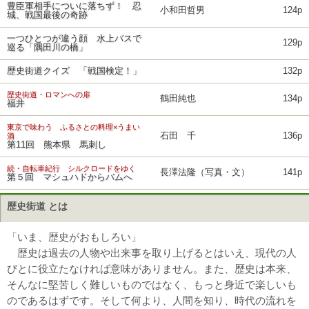
豊臣軍相手についに落ちず！ 忍
小和田哲男
124p
城、戦国最後の奇跡
一つひとつが違う顔 水上バスで
129p
巡る「隅田川の橋」
歴史街道クイズ 「戦国検定！」
132p
歴史街道・ロマンへの扉
鶴田純也
134p
福井
東京で味わう ふるさとの料理×うまい
石田 千
136p
酒
第11回 熊本県 馬刺し
続・自転車紀行 シルクロードをゆく
長澤法隆（写真・文）
141p
第５回 マシュハドからバムへ
歴史街道 とは
「いま、歴史がおもしろい」
歴史は過去の人物や出来事を取り上げるとはいえ、現代の人
びとに役立たなければ意味がありません。また、歴史は本来、
そんなに堅苦しく難しいものではなく、もっと身近で楽しいも
のであるはずです。そして何より、人間を知り、時代の流れを