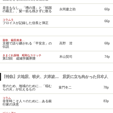
是非もなし…「噂の漢」と「戦国
永岡慶之助
60p
の覇王」、髪一筋も残さずに散る
コラム５
66p
フロイスが記録した信長と弾正
葵祭、蘇民将来…
京都で語り継がれる「平安京」の
高野 澄
68p
伝説
きまぐれ探検 昭和なスケッチ
本山賢司
74p
第13回 成城学園界隈
【特集】大地震、噴火、大津波… 震災に立ち向かった日本人
世のため、地域のために…「稲む
童門冬二
78p
らの火」が伝えるもの
コラム
非常時こそ人々のために…ある銀
83p
行家の決意