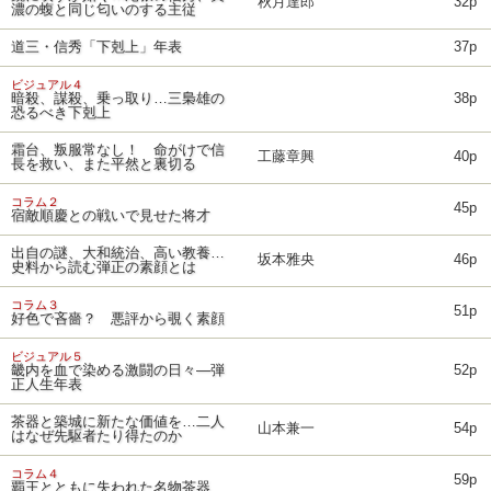
秋月達郎
32p
濃の蝮と同じ匂いのする主従
道三・信秀「下剋上」年表
37p
ビジュアル４
暗殺、謀殺、乗っ取り…三梟雄の
38p
恐るべき下剋上
霜台、叛服常なし！ 命がけで信
工藤章興
40p
長を救い、また平然と裏切る
コラム２
45p
宿敵順慶との戦いで見せた将才
出自の謎、大和統治、高い教養…
坂本雅央
46p
史料から読む弾正の素顔とは
コラム３
51p
好色で吝嗇？ 悪評から覗く素顔
ビジュアル５
畿内を血で染める激闘の日々―弾
52p
正人生年表
茶器と築城に新たな価値を…二人
山本兼一
54p
はなぜ先駆者たり得たのか
コラム４
59p
覇王とともに失われた名物茶器