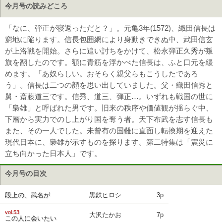
今月号の読みどころ
「なに、弾正が寝返っただと？」。元亀3年(1572)、織田信長は
窮地に陥ります。信長包囲網により身動きできぬ中、武田信玄
が上洛戦を開始。さらに追い討ちをかけて、松永弾正久秀が叛
旗を翻したのです。額に青筋を浮かべた信長は、ふと口元を緩
めます。「あ奴らしい。おそらく親父らもこうしたであろ
う」。信長は二つの顔を思い出していました。父・織田信秀と
舅・斎藤道三です。信秀、道三、弾正…。いずれも戦国の世に
「梟雄」と呼ばれた男です。旧来の秩序や価値観が揺らぐ中、
下層から実力でのし上がり国を奪う者。天下布武を志す信長も
また、その一人でした。未曾有の国難に直面し転換期を迎えた
現代日本に、梟雄が示すものを探ります。第二特集は「震災に
立ち向かった日本人」です。
今月号の目次
段上の、武名が
黒鉄ヒロシ
3p
vol.53
大沢たかお
7p
この人に会いたい