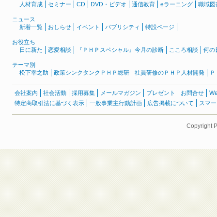
人材育成
セミナー
CD
DVD・ビデオ
通信教育
eラーニング
職域図
ニュース
新着一覧
おしらせ
イベント
パブリシティ
特設ページ
お役立ち
日に新た
恋愛相談
『ＰＨＰスペシャル』今月の診断
こころ相談
何の
テーマ別
松下幸之助
政策シンクタンクＰＨＰ総研
社員研修のＰＨＰ人材開発
Ｐ
会社案内
社会活動
採用募集
メールマガジン
プレゼント
お問合せ
W
特定商取引法に基づく表示
一般事業主行動計画
広告掲載について
スマー
Copyright 