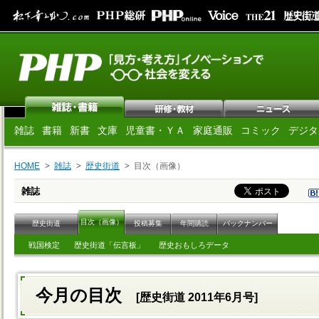
雑誌
書籍
新書
文庫
児童書・ＹＡ
家庭通販
コミック
デジタ
HOME
雑誌
歴史街道
目次（画像）
雑誌
目次（画像）
歴史街道
投稿募集
年間購読
バックナンバー
戦国検定
歴史街道「伝言板」
歴史おもしろデータ
今月の目次
[歴史街道 2011年6月号]