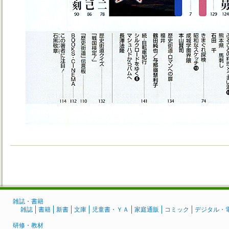
雑誌・書籍
雑誌
書籍
新書
文庫
児童書・ＹＡ
家庭通販
コミック
デジタル・
研修・教材