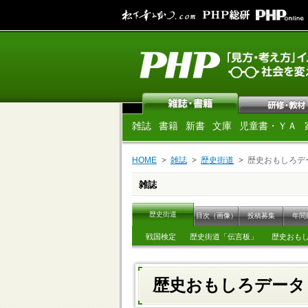
雑誌
書籍
新書
文庫
児童書・ＹＡ
HOME
雑誌
歴史街道
歴史おもしろデ
雑誌
歴史街道
目次（画像）
投稿募集
年間
戦国検定
歴史街道「伝言板」
歴史おも
歴史おもしろデー