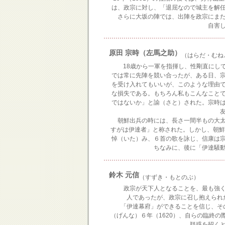
は、政宗に対し、「退屈なので城主を解
さらに大坂の陣では、出陣を政宗にまた
自害
原田 宗時（左馬之助）
（はらだ・むね
18歳から一軍を指揮し、性剛直にして
では常に先陣を競い合ったが、ある日、
を受け入れてもいいが、このような理由
な損失である。もちろん私もこんなこと
ではないか」と諭（さと）された。宗時
朝鮮出兵の時には、長さ一間半もの大太
すがは伊達者」と称された。しかし、朝鮮
悼（いた）み、６首の歌を詠じ、信康は
ちなみに、後に「伊達騒動
鈴木 元信
（すずき・もとのぶ）
政宗が天下人となることを、最も強く
人であったが、政宗に召し抱えられ
「伊達幕府」ができることを信じ、そ
（げんな）６年（1620）、自らの臨終
疑惑を招く