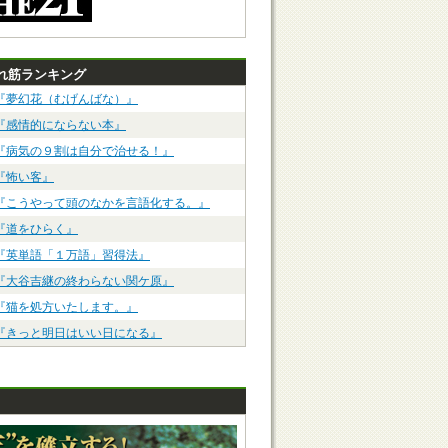
れ筋ランキング
『夢幻花（むげんばな）』
『感情的にならない本』
『病気の９割は自分で治せる！』
『怖い客』
『こうやって頭のなかを言語化する。』
『道をひらく』
『英単語「１万語」習得法』
『大谷吉継の終わらない関ケ原』
『猫を処方いたします。』
『きっと明日はいい日になる』