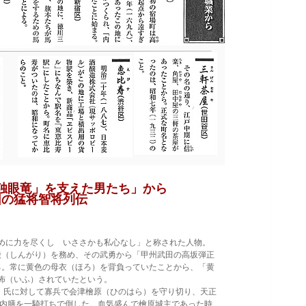
独眼竜」を支えた男たち」から
団の猛将智将列伝
めに力を尽くし いささかも私心なし」と称された人物。
（しんがり）を務め、その武勇から「甲州武田の高坂弾正
る。常に黄色の母衣（ほろ）を背負っていたことから、「黄
怖（いふ）されていたという。
な）氏に対して寡兵で会津檜原（ひのはら）を守り切り、天正
山上内膳を一騎打ちで倒した。血気盛んで檜原城主であった時