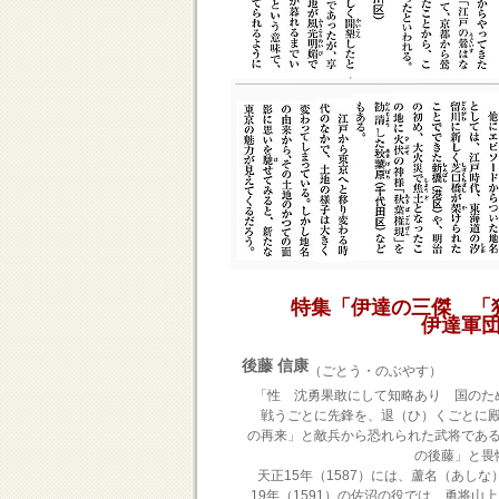
特集「伊達の三傑 「
伊達軍
後藤 信康
（ごとう・のぶやす）
「性 沈勇果敢にして知略あり 国のた
戦うごとに先鋒を、退（ひ）くごとに殿
の再来」と敵兵から恐れられた武将であ
の後藤」と畏
天正15年（1587）には、蘆名（あし
19年（1591）の佐沼の役では、勇将