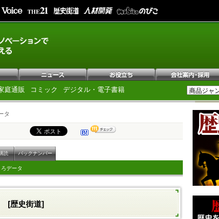
家庭通販
コミック
デジタル・電子書籍
ータ
購読
バックナンバー
しろデータ
タ
[歴史街道]