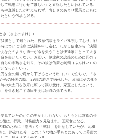
任して戦場に行かせてほしい」と直訴したといわれている。
もや直訴したが叶えられず、悔しさのあまり愛馬とともに
したという伝承も残る。
とき（さまのすけ））
猛将として知られた。後藤信康をライバル視しており、戦
宗時はついに信康に決闘を申し込む。しかし信康から「決闘
であなたのような勇士が命を失うことは伊達家にとって大き
で命を失いたくない。お互い、伊達家の忠義のために死のう
は自らの未熟さを知り、その後は信康と刎頚（ふんけい）の
友となったという。
刀を金の鎖で肩から下げるという出（い）で立ちで、「さ
からの帰国の際、 29歳の若さで病死した。政宗はその死を
宗時の大太刀を政宗に願って譲り受け、家宝としたという。
」を引き起こす原田甲斐は宗時の孫である。
夢見ていたのがこの男かもしれない。もともとは京都の茶
た後は、行政、財務能力を見込まれ、国家老となる。
の時のために「憲法」や「式目」を用意していたが、元和
の際に、夢破れた今、このような物が手もとにあっては幕府の
として、焼き捨てさせている。