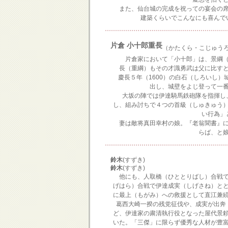
また、仙台城の完成を祝っての宴会の席
建築くらいでこんなにも喜んで
片倉 小十郎重長
（かたくら・こじゅう
片倉家において「小十郎」は、景綱（
長（重綱）もその才識勇武は父に比す
慶長５年（1600）の白石（しろいし）
出し、城壁をよじ登って一
大坂の陣では伊達騎馬鉄砲隊を指揮し
し、組み討ちで４つの首級（しゅきゅう
い行為」
妻は敵将真田幸村の娘。『老翁聞書』に
らば、と
鈴木
(すずき)
鈴木
(すずき)
他にも、人取橋（ひととりばし）合戦で
げはら）合戦で伊達成実（しげさね）と
に最上（もがみ）への救援として直江兼
葛西大崎一揆の残党征伐や、成実が出奔
ど、伊達家の粛清執行役となった屋代景
いた。「三傑」に限らず優秀な人材が豊