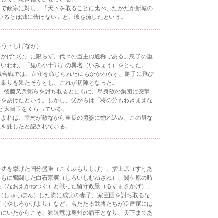
で政宗に対し、「天下を取ることに比べ、たかだか新城の
いるとは誠に情けない」と、涙を流したという。
ろう・しげなが）
かげつな）に限らず、代々の当主の通称である。息子の重
といわれ、「鬼の小十郎」の異名（いみょう）をとった。
城合戦では、留守を命じられたにもかかわらず、勝手に飛び
番乗りを果たそうとし、これが初陣となった。
、後藤又兵衛らを討ち取るとともに、単身敵の集団に突撃
）をあげたという。しかし、父からは「将の分もわきまえな
と大目玉をくらっている。
よれば、幸村が敵ながら重長の勇姿に惚れ込み、この男な
娘を託したと記されている。
功を挙げた国分盛重（こくぶもりしげ）、摺上原（すりあ
ともに奮闘した白石宗実（しろいしむねざね）、関ケ原の時
続（なおえかねつぐ）と戦った留守政景（るすまさかげ）、
（しゅっぽん）した際に成実の妻子、家臣団を討ち取るな
頼（やしろかげより）など、名だたる武将たちが伊達家には
富にいたからこそ、独眼竜は奥州の覇王となり、天下まであ