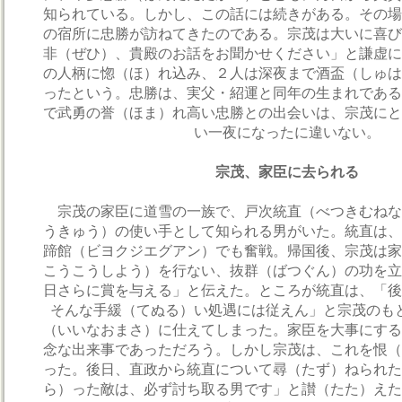
知られている。しかし、この話には続きがある。その場
の宿所に忠勝が訪ねてきたのである。宗茂は大いに喜び
非（ぜひ）、貴殿のお話をお聞かせください」と謙虚に
の人柄に惚（ほ）れ込み、２人は深夜まで酒盃（しゅは
ったという。忠勝は、実父・紹運と同年の生まれである
で武勇の誉（ほま）れ高い忠勝との出会いは、宗茂にと
い一夜になったに違いない。
宗茂、家臣に去られる
宗茂の家臣に道雪の一族で、戸次統直（べつきむねな
うきゅう）の使い手として知られる男がいた。統直は、
蹄館（ビヨクジエグアン）でも奮戦。帰国後、宗茂は家
こうこうしよう）を行ない、抜群（ばつぐん）の功を立
日さらに賞を与える」と伝えた。ところが統直は、「後
そんな手緩（てぬる）い処遇には従えん」と宗茂のも
（いいなおまさ）に仕えてしまった。家臣を大事にする
念な出来事であっただろう。しかし宗茂は、これを恨（
った。後日、直政から統直について尋（たず）ねられた
ら）った敵は、必ず討ち取る男です」と讃（たた）えた