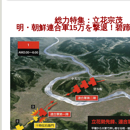
総力特集：立花宗茂
明・朝鮮連合軍15万を撃退！碧