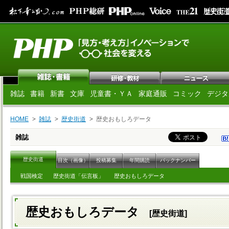
雑誌
書籍
新書
文庫
児童書・ＹＡ
家庭通販
コミック
デジタ
HOME
雑誌
歴史街道
歴史おもしろデータ
雑誌
歴史街道
目次（画像）
投稿募集
年間購読
バックナンバー
戦国検定
歴史街道「伝言板」
歴史おもしろデータ
歴史おもしろデータ
[歴史街道]