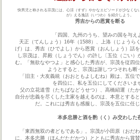
快男児と称される宗茂には、心涼（すず）やかなエピソードが少なくな
が）える逸話（いつわ）を紹介しよう。
秀吉からの恩賞を断る
「四国、九州のうち、望みの国を与え
天正（てんしょう）16年（1588）、上洛（じょうら
げ）は、秀吉（ひでよし）から恩賞（おんしょう）話を
し宗茂は、昇殿（しょうでん）の許し〔五位（ごい）
む。「無欲なやつよ」と感心した秀吉が、宗茂を従四位
ようとすると、宗茂は謝しつつそれも断
「旧主・大友義統（おおともよしむね）殿は、五位で
を四位に、私を五位にしてくださいま
父の立花道雪（たちばなどうせつ）、高橋紹運（たか
自分が忠義を尽くした主家を越えるのは、本意とすると
だ。これには秀吉も感服し、宗茂を五位に任じ
本多忠勝と酒を酌（く）み交わした
「東西無双の者どもである」。宗茂が小田原（おだわ
に、本多忠勝（ほんだただかつ）とともに秀吉から賞賛