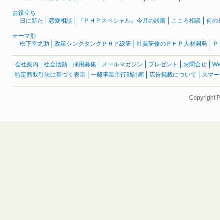
お役立ち
日に新た
恋愛相談
『ＰＨＰスペシャル』今月の診断
こころ相談
何の
テーマ別
松下幸之助
政策シンクタンクＰＨＰ総研
社員研修のＰＨＰ人材開発
Ｐ
会社案内
社会活動
採用募集
メールマガジン
プレゼント
お問合せ
W
特定商取引法に基づく表示
一般事業主行動計画
広告掲載について
スマー
Copyright 