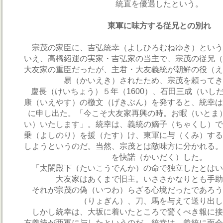
統直を優遇したという。
東軍に味方する従兄との別れ
宗茂の家臣に、吉弘統幸（よしひろむねゆき）という
いえ、高橋紹運の実家・吉弘家の当主で、宗茂の従兄（
大友家の重臣だったが、主君・大友義統が朝鮮の役（え
易（かいえき）されたため、宗茂を頼ってき
慶長（けいちょう）５年（1600）、石田三成（いし
康（いえやす）の檄文（げきぶん）を発すると、統幸は
に申し出た。「今こそ大友家再興の時。お暇（いとま
い）いたします」。統幸は、義統の嫡子（ちゃくし）で
乗（よしのり）を援（たす）け、東軍に与（くみ）する
しようというのだ。当然、宗茂とは敵味方に分かれる。
を快諾（かいだく）した。
「太閤殿下（たいこうでんか）の命で独立したとはい
大友家はあくまで旧主。いささかなりとも手助
それが宗茂の偽（いつわ）らざる心境だったであろう
（りょぎん）、刀、馬を与えて送り出し
しかし統幸は、大坂に着いたところで驚くべき報に接
友義統が西軍に与したというのだ。統幸は、義統に面会