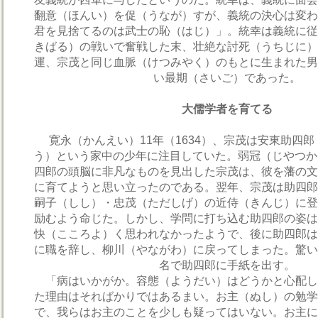
翻意（ほんい）を促（うなが）すが、義統の決心は変わ
君を見捨てるのは武士の恥（はじ）」。統幸は義統に従
きばる）の戦いで奮戦した末、壮絶な討死（うちじに）
運、宗茂と同じ血脈（けつみやく）のもとに生まれた男
い最期（さいご）であった。
大儒学者を育てる
寛永（かんえい）11年（1634）、宗茂は安東助四
う）という家中の少年に注目していた。弱冠（じやつか
四郎の頭脳に非凡なものを見出した宗茂は、彼を藩の文
に育てようと思い立ったのである。翌年、宗茂は助四郎
嗣子（しし）・忠茂（ただしげ）の近侍（きんじ）に登
励むよう命じた。しかし、学問に打ち込む助四郎の姿は
快（こころよ）く思われなかったようで、後に助四郎は
に職を辞し、柳川（やながわ）に戻ってしまった。驚い
名で助四郎に手紙を出す。
「病はいかがか。容態（ようだい）はどうかと心配し
た理由はそればかりではあるまい。お主（ぬし）の勉学
で、我らはお主のことを少しも疑ってはいない。お主に