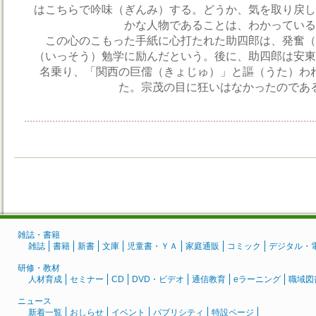
はこちらで吟味（ぎんみ）する。どうか、気を取り戻し
かな人物であることは、わかっている
この心のこもった手紙に心打たれた助四郎は、発奮（
（いっそう）勉学に励んだという。後に、助四郎は安東
名乗り、「関西の巨儒（きょじゅ）」と謳（うた）わ
た。宗茂の目に狂いはなかったのであ
雑誌・書籍
雑誌
書籍
新書
文庫
児童書・ＹＡ
家庭通販
コミック
デジタル・
研修・教材
人材育成
セミナー
CD
DVD・ビデオ
通信教育
eラーニング
職域図
ニュース
新着一覧
おしらせ
イベント
パブリシティ
特設ページ