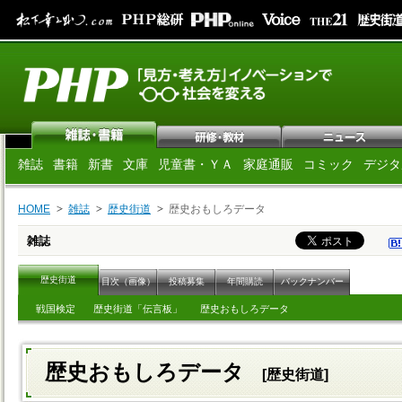
雑誌
書籍
新書
文庫
児童書・ＹＡ
家庭通販
コミック
デジタ
HOME
雑誌
歴史街道
歴史おもしろデータ
雑誌
歴史街道
目次（画像）
投稿募集
年間購読
バックナンバー
戦国検定
歴史街道「伝言板」
歴史おもしろデータ
歴史おもしろデータ
[歴史街道]