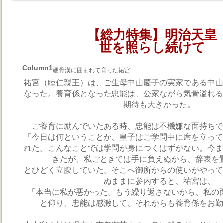
【総力特集】明治天皇
世を照らし続けて
Column1
硬骨漢に囲まれて育った祐宮
祐宮（睦仁親王）は、ご生母中山慶子の実家である中山
なった。養育係となった忠能は、公家ながら気骨溢れる
期待も大きかった。
ご養育に励んでいたある時、忠能は不機嫌な面持ちで
「今日は何ということか、皇子はご学問中に席を立って
れた。こんなことでは学問が身につくはずがない。今ま
きたが、私ごときでは手に負えぬから、辞表を
とひどく立腹していた。そこへ御所からの使いがやって
ぬままに参内すると、祐宮は、
「本当に私が悪かった。もう繰り返さないから、私の
と仰り、忠能は感激して、それからも養育係をお勤