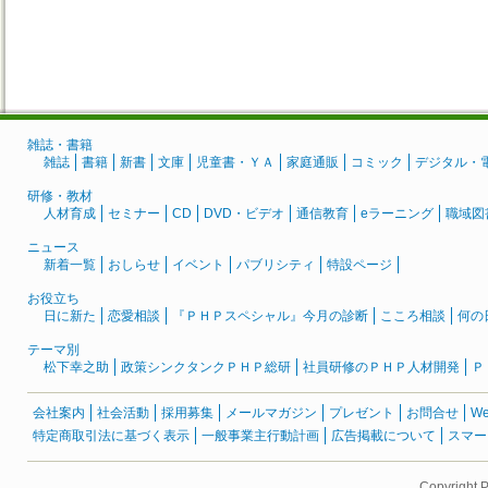
雑誌・書籍
雑誌
書籍
新書
文庫
児童書・ＹＡ
家庭通販
コミック
デジタル・
研修・教材
人材育成
セミナー
CD
DVD・ビデオ
通信教育
eラーニング
職域図
ニュース
新着一覧
おしらせ
イベント
パブリシティ
特設ページ
お役立ち
日に新た
恋愛相談
『ＰＨＰスペシャル』今月の診断
こころ相談
何の
テーマ別
松下幸之助
政策シンクタンクＰＨＰ総研
社員研修のＰＨＰ人材開発
Ｐ
会社案内
社会活動
採用募集
メールマガジン
プレゼント
お問合せ
W
特定商取引法に基づく表示
一般事業主行動計画
広告掲載について
スマー
Copyright 