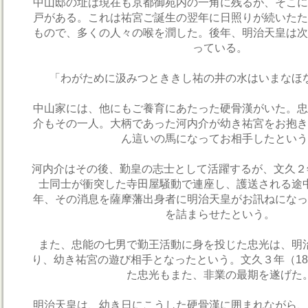
中山邸の址は現在も京都御苑内の一角に残るが、そこに
戸がある。これは祐宮ご誕生の翌年に日照りが続いたた
もので、多くの人々の喉を潤した。後年、明治天皇は次
っている。
「わがために汲みつとききし祐の井の水はいまなほ
中山家には、他にもご養育にあたった硬骨漢がいた。忠
介もその一人。大柄であった河内介が幼き祐宮をお抱き
ん這いの馬になってお相手したという
河内介はその後、勤皇の志士として活躍するが、文久２年
士同士が衝突した寺田屋騒動で連座し、護送される途
年、その消息を薩摩藩出身者に明治天皇がお訊ねになっ
を詰まらせたという。
また、忠能の七男で勤王活動に身を投じた忠光は、明
り、幼き祐宮の遊び相手となったという。文久３年（18
た忠光もまた、非業の最期を遂げた
明治天皇は、幼き日にこうした硬骨漢に囲まれながら、