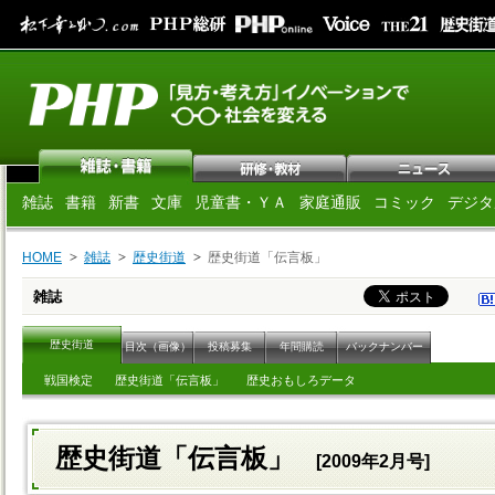
雑誌
書籍
新書
文庫
児童書・ＹＡ
家庭通販
コミック
デジタ
HOME
雑誌
歴史街道
歴史街道「伝言板」
雑誌
歴史街道
目次（画像）
投稿募集
年間購読
バックナンバー
戦国検定
歴史街道「伝言板」
歴史おもしろデータ
歴史街道「伝言板」
[2009年2月号]