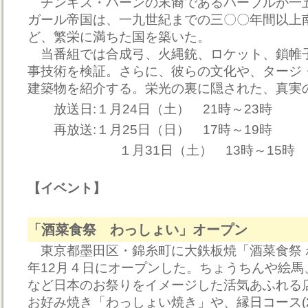
チンギス・ハーンの末裔であるバーブルが一
ガール帝国は、一九世紀までの三〇〇年間以上
ど、繁栄に満ちた国を築いた。
当番組では合成弓、火縄銃、ロケット、鎖帷
事技術を検証。さらに、彼らの文化や、タージ
建築物を紹介する。栄光の裏に隠された、真実
放送日:１月24日（土） 21時～23時
再放送:１月25日（日） 17時～19時
１月31日（土） 13時～15時 
【イベント】
「酒菜食祭 わっしょい」オープン
東京都墨田区・錦糸町に大鉄板焼「酒菜食祭 わ
年12月４日にオープンした。ちょうちんや絵馬
など日本のお祭りをイメージした活気あふれる
お好み焼き「わっしょい焼き」や、縁日コース(2,