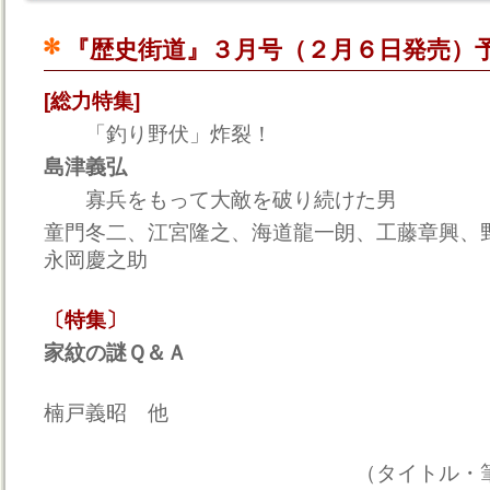
『歴史街道』３月号（２月６日発売）
[総力特集]
「釣り野伏」炸裂！
島津義弘
寡兵をもって大敵を破り続けた男
童門冬二、江宮隆之、海道龍一朗、工藤章興、
永岡慶之助
〔特集〕
家紋の謎Ｑ＆Ａ
楠戸義昭 他
（タイトル・筆者は一部