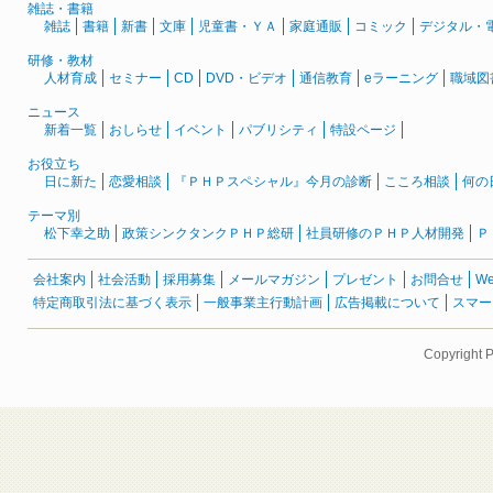
雑誌・書籍
雑誌
書籍
新書
文庫
児童書・ＹＡ
家庭通販
コミック
デジタル・
研修・教材
人材育成
セミナー
CD
DVD・ビデオ
通信教育
eラーニング
職域図
ニュース
新着一覧
おしらせ
イベント
パブリシティ
特設ページ
お役立ち
日に新た
恋愛相談
『ＰＨＰスペシャル』今月の診断
こころ相談
何の
テーマ別
松下幸之助
政策シンクタンクＰＨＰ総研
社員研修のＰＨＰ人材開発
Ｐ
会社案内
社会活動
採用募集
メールマガジン
プレゼント
お問合せ
W
特定商取引法に基づく表示
一般事業主行動計画
広告掲載について
スマー
Copyright 