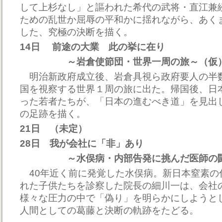
して上杉なし」と謳われた希代の武将・直江兼
ための乱世か屈辱の平和かに揺れながら、あく
した、究極の決断を描く。
14日 前途の大業 此の挙に在り
～岩倉使節団・世界一周の旅～（仮
明治新政府成立後、岩倉具視ら政府要人の半数
国を視察する世界１周の旅に出た。帰国後、日
った若者たちが、「日本の進むべき道」を見出
の足跡を描く。
21日 （未定）
28日 我が会社に「非」あり
～水俣病・内部告発に挑んだ医師の闘
40年近く前に発覚した水俣病。新日本窒素の
れた子供たちを診察した院長の細川一は、会社
様々な圧力の中で「偽り」を明らかにしようと
人間としての葛藤と決断の軌跡をたどる。