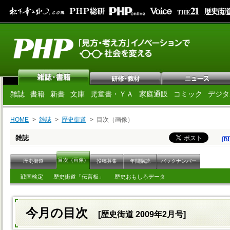
雑誌
書籍
新書
文庫
児童書・ＹＡ
家庭通販
コミック
デジタ
HOME
雑誌
歴史街道
目次（画像）
雑誌
目次（画像）
歴史街道
投稿募集
年間購読
バックナンバー
戦国検定
歴史街道「伝言板」
歴史おもしろデータ
今月の目次
[歴史街道 2009年2月号]