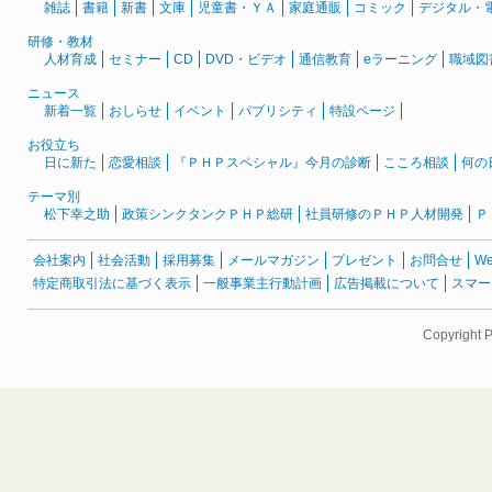
雑誌
書籍
新書
文庫
児童書・ＹＡ
家庭通販
コミック
デジタル・
研修・教材
人材育成
セミナー
CD
DVD・ビデオ
通信教育
eラーニング
職域図
ニュース
新着一覧
おしらせ
イベント
パブリシティ
特設ページ
お役立ち
日に新た
恋愛相談
『ＰＨＰスペシャル』今月の診断
こころ相談
何の
テーマ別
松下幸之助
政策シンクタンクＰＨＰ総研
社員研修のＰＨＰ人材開発
Ｐ
会社案内
社会活動
採用募集
メールマガジン
プレゼント
お問合せ
W
特定商取引法に基づく表示
一般事業主行動計画
広告掲載について
スマー
Copyright 