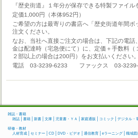
『歴史街道』１年分が保存できる特製ファイル
定価1,000円（本体952円）
ご希望の方は最寄りの書店へ「歴史街道年間ボ
注文ください。
なお、当社へ直接ご注文の場合は、下記の電話
金は配達時（宅急便にて）に、定価＋手数料（１
２部以上の場合は200円）をお支払いください
電話 03-3239-6233 ファックス 03-3239-
雑誌・書籍
雑誌
書籍
新書
文庫
児童書・ＹＡ
家庭通販
コミック
デジタル・
研修・教材
人材育成
セミナー
CD
DVD・ビデオ
通信教育
eラーニング
職域図