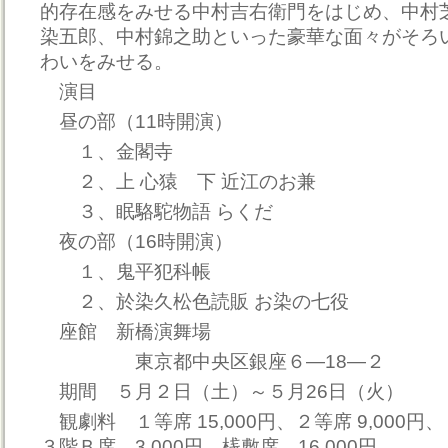
的存在感をみせる中村吉右衛門をはじめ、中村
染五郎、中村錦之助といった豪華な面々がそろ
わいをみせる。
演目
昼の部（11時開演）
１、金閣寺
２、上 心猿 下 近江のお兼
３、眠駱駝物語 らくだ
夜の部（16時開演）
１、鬼平犯科帳
２、於染久松色読販 お染の七役
座館 新橋演舞場
東京都中央区銀座６―18―２
期間 ５月２日（土）～５月26日（火）
観劇料 １等席 15,000円、２等席 9,000円、
３階Ｂ席 3,000円、桟敷席 16,000円