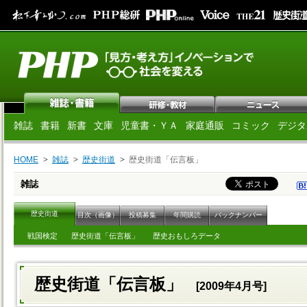
雑誌
書籍
新書
文庫
児童書・ＹＡ
家庭通販
コミック
デジタ
HOME
雑誌
歴史街道
歴史街道「伝言板」
雑誌
歴史街道
目次（画像）
投稿募集
年間購読
バックナンバー
戦国検定
歴史街道「伝言板」
歴史おもしろデータ
歴史街道「伝言板」
[2009年4月号]