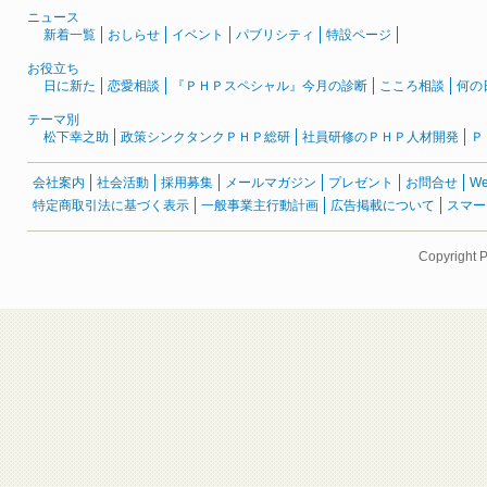
ニュース
新着一覧
おしらせ
イベント
パブリシティ
特設ページ
お役立ち
日に新た
恋愛相談
『ＰＨＰスペシャル』今月の診断
こころ相談
何の
テーマ別
松下幸之助
政策シンクタンクＰＨＰ総研
社員研修のＰＨＰ人材開発
Ｐ
会社案内
社会活動
採用募集
メールマガジン
プレゼント
お問合せ
W
特定商取引法に基づく表示
一般事業主行動計画
広告掲載について
スマー
Copyright 