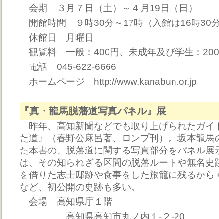
会期 ３月７日（土）～４月19日（日）
開館時間 ９時30分～17時（入館は16時30
休館日 月曜日
観覧料 一般：400円、未成年及び学生：20
電話 045-622-6666
ホームページ http://www.kanabun.or.jp
『真・龍馬脱藩道写真パネル』展
昨年、高知新聞などでも取り上げられたガイ
た道』（春野公麻呂著、ロンプ刊）。坂本龍馬
た本書の、脱藩道に関する写真部分をパネル展
は、その知られざる区間の脱藩ルートや無名史
を借りた志士邸跡や食事をした旅籠に残るから
など、初公開の史跡も多い。
会場 高知県庁１階
高知県高知市丸ノ内１-２-20