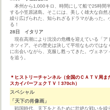
本州から1,000キロ、時間にして船で25時間
する小笠原諸島。そこには、美しく雄大な自然
繰り広げられた、知られざるドラマがあった。
る！
28日 イタリア
現在高潮により沈没の危機を迎えている「ア
ネツィア。その歴史は決して平坦なものではな
に出会いながら、克服し甦ってきた。ヴェネツィ
を追う。
＊ヒストリーチャンネル（全国のＣＡＴＶ局ま
スカイパーフェクＴＶ！370ch）
スペシャル
「天下の肖像画」
戦国時代、天下をとるために壮絶な戦いを繰