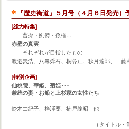
『歴史街道』５月号（４月６日発売）
[総力特集]
曹操・劉備・孫権…
赤壁の真実
それぞれが目指したもの
渡邉義浩、八尋舜右、桐谷正、秋月達郎、工藤
[特別企画]
仙桃院、華姫、菊姫･･･
兼続の妻・お船と上杉家の女性たち
鈴木由紀子、梓澤要、楠戸義昭 他
（タイトル・筆者は一部