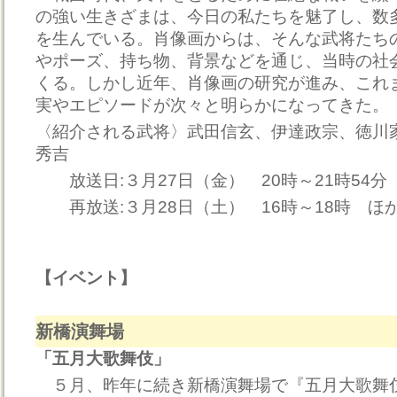
の強い生きざまは、今日の私たちを魅了し、数
を生んでいる。肖像画からは、そんな武将たち
やポーズ、持ち物、背景などを通じ、当時の社
くる。しかし近年、肖像画の研究が進み、これ
実やエピソードが次々と明らかになってきた。
〈紹介される武将〉武田信玄、伊達政宗、徳川
秀吉
放送日:３月27日（金） 20時～21時54分
再放送:３月28日（土） 16時～18時 ほ
【イベント】
新橋演舞場
「五月大歌舞伎」
５月、昨年に続き新橋演舞場で『五月大歌舞