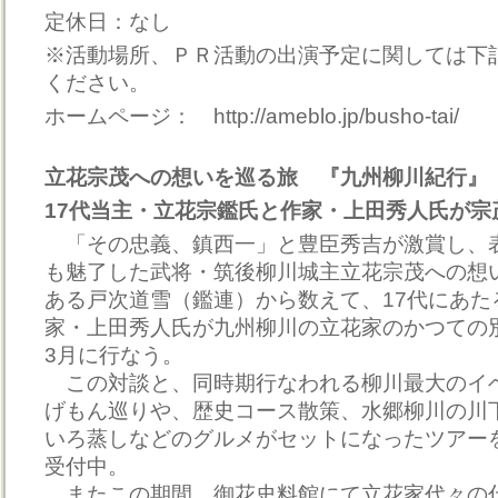
定休日：なし
※活動場所、ＰＲ活動の出演予定に関しては下
ください。
ホームページ： http://ameblo.jp/busho-tai/
立花宗茂への想いを巡る旅 『九州柳川紀行』
17代当主・立花宗鑑氏と作家・上田秀人氏が宗
「その忠義、鎮西一」と豊臣秀吉が激賞し、
も魅了した武将・筑後柳川城主立花宗茂への想
ある戸次道雪（鑑連）から数えて、17代にあた
家・上田秀人氏が九州柳川の立花家のかつての
3月に行なう。
この対談と、同時期行なわれる柳川最大のイ
げもん巡りや、歴史コース散策、水郷柳川の川
いろ蒸しなどのグルメがセットになったツアー
受付中。
またこの期間、御花史料館にて立花家代々の