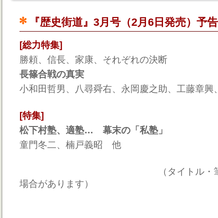
『歴史街道』3月号（2月6日発売）予告
[総力特集]
勝頼、信長、家康、それぞれの決断
長篠合戦の真実
小和田哲男、八尋舜右、永岡慶之助、工藤章興
[特集]
松下村塾、適塾… 幕末の「私塾」
童門冬二、楠戸義昭 他
（タイトル・筆者は一部
場合があります）