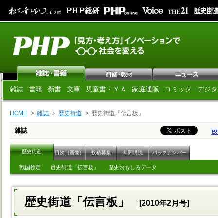
雑誌
書籍
新書
文庫
児童書・ＹＡ
家庭通販
コミック
デジタ
HOME
雑誌
歴史街道
歴史街道「伝言板」
雑誌
歴史街道
目次（画像）
投稿募集
年間購読
バックナンバー
戦国検定
歴史街道「伝言板」
歴史おもしろデータ
歴史街道「伝言板」
[2010年2月号]