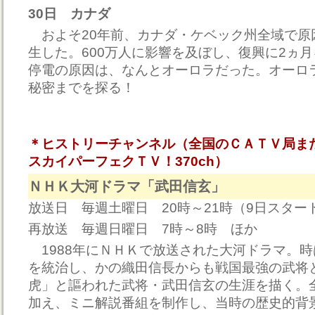
30日 カナダ
およそ20年前、カナダ・ケベック州全域で原
生した。600万人に影響を及ぼし、復興に2ヵ
停電の原因は、なんとオーロラだった。オーロ
秘密までを探る！
＊ヒストリーチャンネル（全国のＣＡＴＶ局ま
スカイパーフェクＴＶ！370ch）
ＮＨＫ大河ドラマ「武田信玄」
放送日 毎週土曜日 20時～21時（9日スター
再放送 毎週日曜日 7時～8時 ほか
1988年にＮＨＫで放送された大河ドラマ。
を統治し、かの織田信長からも戦国最強の武将
虎」と謳われた武将・武田信玄の生涯を描く。全
加え、ミニ解説番組を制作し、当時の歴史的背