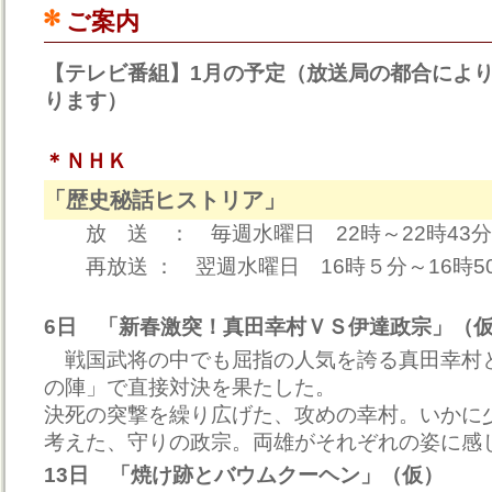
ご案内
【テレビ番組】1月の予定（放送局の都合によ
ります）
＊ＮＨＫ
「歴史秘話ヒストリア」
放 送 ： 毎週水曜日 22時～22時43
再放送 ： 翌週水曜日 16時５分～16時5
6日 「新春激突！真田幸村ＶＳ伊達政宗」（
戦国武将の中でも屈指の人気を誇る真田幸村
の陣」で直接対決を果たした。
決死の突撃を繰り広げた、攻めの幸村。いかに
考えた、守りの政宗。両雄がそれぞれの姿に感
13日 「焼け跡とバウムクーヘン」（仮）