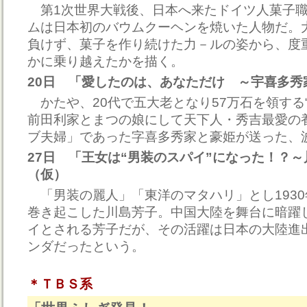
第1次世界大戦後、日本へ来たドイツ人菓子職
ムは日本初のバウムクーヘンを焼いた人物だ。
負けず、菓子を作り続けた力－ルの姿から、度
かに乗り越えたかを描く。
20日 「愛したのは、あなただけ ～宇喜多秀
かたや、20代で五大老となり57万石を領する
前田利家とまつの娘にして天下人・秀吉最愛の
ブ夫婦」であった字喜多秀家と豪姫が送った、
27日 「王女は“男装のスパイ”になった！？
（仮）
「男装の麗人」「東洋のマタハリ」とし193
巻き起こした川島芳子。中国大陸を舞台に暗躍
イとされる芳子だが、その活躍は日本の大陸進
ンダだったという。
＊ＴＢＳ系