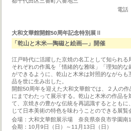
都千代田区三番町六番地三
電話 03-3261-
大和文華館開館50周年記念特別展Ⅱ
「乾山と木米―陶磁と絵画―」開催
江戸時代に活躍した京焼の名工として知られる
それぞれの作風を「情緒的な雅味」「理知的な
ができるように、乾山と木米は対照的ながらも
品を世に生み出した。
開館50周年を迎えた大和文華館では、２人の作
にまでわたって展示する。乾山と木米の作品を
て、京焼きの豊かな伝統を再認識するとともに
じて日本美術の特色を味わうことのできる展覧
会場：大和文華館展示場 奈良県奈良市学園南1-1
会期：10月9日（日）～11月13日（日）