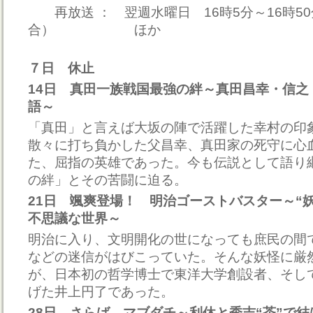
再放送 ： 翌週水曜日 16時5分～16時5
合） ほか
７日 休止
14日 真田一族戦国最強の絆～真田昌幸・信之
語～
「真田」と言えば大坂の陣で活躍した幸村の印
散々に打ち負かした父昌幸、真田家の死守に心
た、屈指の英雄であった。今も伝説として語り
の絆」とその苦闘に迫る。
21日 颯爽登場！ 明治ゴーストバスター～“
不思議な世界～
明治に入り、文明開化の世になっても庶民の間
などの迷信がはびこっていた。そんな妖怪に厳
が、日本初の哲学博士で東洋大学創設者、そし
げた井上円了であった。
28日 さらば、マブダチ～利休と秀吉“茶”で