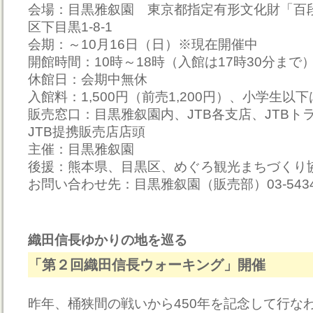
会場：目黒雅叙園 東京都指定有形文化財「百
区下目黒1-8-1
会期：～10月16日（日）※現在開催中
開館時間：10時～18時（入館は17時30分まで
休館日：会期中無休
入館料：1,500円（前売1,200円）、小学生以
販売窓口：目黒雅叙園内、JTB各支店、JTBト
JTB提携販売店店頭
主催：目黒雅叙園
後援：熊本県、目黒区、めぐろ観光まちづくり
お問い合わせ先：目黒雅叙園（販売部）03-5434-
織田信長ゆかりの地を巡る
「第２回織田信長ウォーキング」開催
昨年、桶狭間の戦いから450年を記念して行な