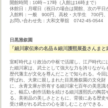
開館時間：10時～17時（入館は16時まで）
休館日：月曜日（祝日の場合は開館、次の平日
入館料：一般 900円、高校・大学生 700円
お問い合わせ先：大和文華舘 0742-45-0544
日黒雅叙園
「細川家伝来の名品＆細川護熙展盈さんまと
室町時代より政治の中枢で活躍し、江戸時代には
た細川家は、武士として強大な力を誇りながら
歴代藩主が文化を尊んだことで知られる。今回
呼ばれ、大衆に親しまれた目黒雅叙園の文化財
に、永青文庫が所有する細川家七百年の美意識
と、幅広い創作活動を続ける細川護熙氏の陶芸
る。美術品の美しさとともに、背後にある歴史
受け継がれる武士の心を楽しむことができる。