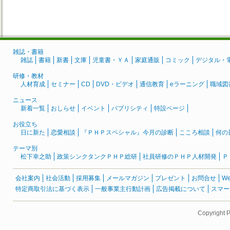
雑誌・書籍
雑誌
書籍
新書
文庫
児童書・ＹＡ
家庭通販
コミック
デジタル・
研修・教材
人材育成
セミナー
CD
DVD・ビデオ
通信教育
eラーニング
職域図
ニュース
新着一覧
おしらせ
イベント
パブリシティ
特設ページ
お役立ち
日に新た
恋愛相談
『ＰＨＰスペシャル』今月の診断
こころ相談
何の
テーマ別
松下幸之助
政策シンクタンクＰＨＰ総研
社員研修のＰＨＰ人材開発
Ｐ
会社案内
社会活動
採用募集
メールマガジン
プレゼント
お問合せ
W
特定商取引法に基づく表示
一般事業主行動計画
広告掲載について
スマー
Copyright 