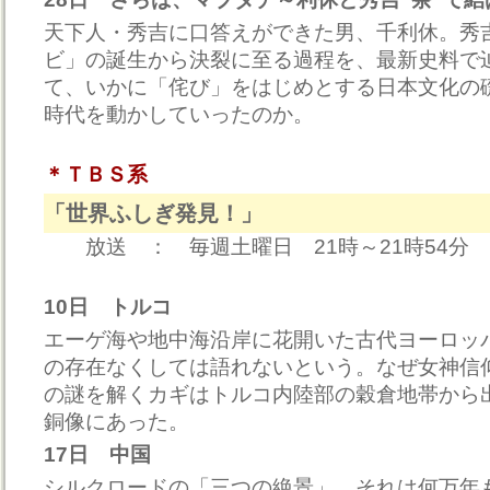
天下人・秀吉に口答えができた男、千利休。秀
ビ」の誕生から決裂に至る過程を、最新史料で
て、いかに「侘び」をはじめとする日本文化の
時代を動かしていったのか。
＊ＴＢＳ系
「世界ふしぎ発見！」
放送 ： 毎週土曜日 21時～21時54分
10日 トルコ
エーゲ海や地中海沿岸に花開いた古代ヨーロッ
の存在なくしては語れないという。なぜ女神信
の謎を解くカギはトルコ内陸部の穀倉地帯から
銅像にあった。
17日 中国
シルクロードの「三つの絶景」、それは何万年