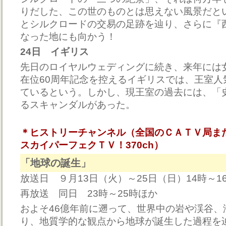
りだした、この世のものとは思えない風景だと
とシルクロードの交易の足跡を辿り、さらに『
なった地にも向かう！
24日 イギリス
先日のロイヤルウェディングに続き、来年には
在位60周年記念を控えるイギリスでは、王室人
ているという。しかし、現王室の過去には、「
るスキャンダルがあった。
＊ヒストリーチャンネル（全国のＣＡＴＶ局ま
スカイパーフェクＴＶ！370ch）
「地球の誕生」
放送日 ９月13日（火）～25日（日）14時～1
再放送 同日 23時～25時ほか
およそ46億年前に遡って、世界中の岩や渓谷、
り、地質学的な観点から地球が誕生した過程を