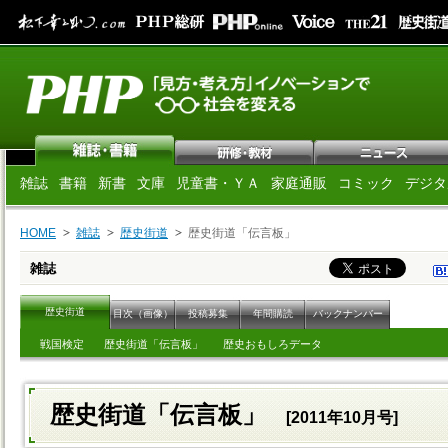
雑誌
書籍
新書
文庫
児童書・ＹＡ
家庭通販
コミック
デジタ
HOME
雑誌
歴史街道
歴史街道「伝言板」
雑誌
歴史街道
目次（画像）
投稿募集
年間購読
バックナンバー
戦国検定
歴史街道「伝言板」
歴史おもしろデータ
歴史街道「伝言板」
[2011年10月号]