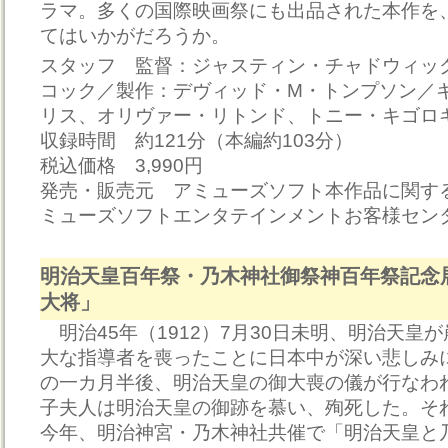
ラマ。多くの国際映画祭にも出品された本作を、
てはいかがだろうか。
スタッフ 監督：ジャスティン・チャドウィッ
コック／製作：デヴィッド・M・トンプソン／
リス、オリヴァー・リトンド、トニー・キゴロ
収録時間 約121分（本編約103分）
税込価格 3,990円
発売・販売元 アミューズソフト本作品に関す
ミューズソフトエンタテインメントお客様センター 0
明治天皇百年祭・乃木神社御祭神百年祭記念
大将」
明治45年（1912）7月30日未明、明治天皇
大な指導者を喪ったことに日本中が深い悲しみ
の一カ月半後、明治天皇の御大喪の儀が行なわ
子夫人は明治天皇の御跡を慕い、殉死した。それ
今年、明治神宮・乃木神社共催で「明治天皇と