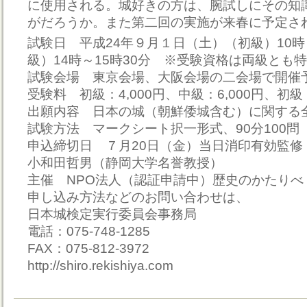
に使用される。城好きの方は、腕試しにその知
がだろうか。また第二回の実施が来春に予定さ
試験日 平成24年９月１日（土）（初級）10時
級）14時～15時30分 ※受験資格は両級とも
試験会場 東京会場、大阪会場の二会場で開催
受験料 初級：4,000円、中級：6,000円、初級
出願内容 日本の城（朝鮮倭城含む）に関する
試験方法 マークシート択一形式、90分100問
申込締切日 ７月20日（金）当日消印有効監
小和田哲男（静岡大学名誉教授）
主催 NPO法人（認証申請中）歴史のかたりべ
申し込み方法などのお問い合わせは、
日本城検定実行委員会事務局
電話：075-748-1285
FAX：075-812-3972
http://shiro.rekishiya.com