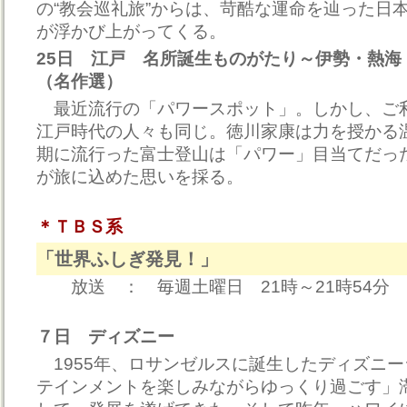
の“教会巡礼旅”からは、苛酷な運命を辿った日
が浮かび上がってくる。
25日 江戸 名所誕生ものがたり～伊勢・熱海
（名作選）
最近流行の「パワースポット」。しかし、ご
江戸時代の人々も同じ。徳川家康は力を授かる
期に流行った富士登山は「パワー」目当てだっ
が旅に込めた思いを採る。
＊ＴＢＳ系
「世界ふしぎ発見！」
放送 ： 毎週土曜日 21時～21時54分
７日 ディズニー
1955年、ロサンゼルスに誕生したディズニ
テインメントを楽しみながらゆっくり過ごす」