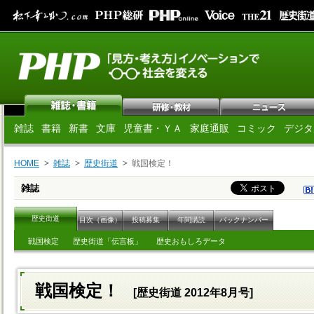
雑誌
書籍
新書
文庫
児童書・ＹＡ
家庭通販
コミック
デジタ
HOME
雑誌
歴史街道
戦国検定！
雑誌
歴史街道
目次（画像）
投稿募集
年間購読
バックナンバー
戦国検定
歴史街道「伝言板」
歴史おもしろデータ
戦国検定！
[歴史街道 2012年8月号]