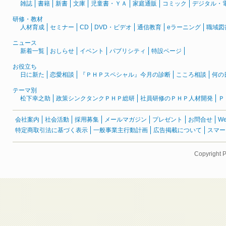
雑誌
書籍
新書
文庫
児童書・ＹＡ
家庭通販
コミック
デジタル・
研修・教材
人材育成
セミナー
CD
DVD・ビデオ
通信教育
eラーニング
職域図
ニュース
新着一覧
おしらせ
イベント
パブリシティ
特設ページ
お役立ち
日に新た
恋愛相談
『ＰＨＰスペシャル』今月の診断
こころ相談
何の
テーマ別
松下幸之助
政策シンクタンクＰＨＰ総研
社員研修のＰＨＰ人材開発
Ｐ
会社案内
社会活動
採用募集
メールマガジン
プレゼント
お問合せ
W
特定商取引法に基づく表示
一般事業主行動計画
広告掲載について
スマー
Copyright 