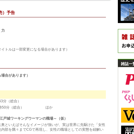
売）予告
く力
になる場合があります）
雑誌一
る場合があります）
3分（総合）
～16時50分（総合） ほか
 江戸城ワーキングウーマンの職場～（仮）
大奥といえばそんなイメージが強いが、実は世界に先駆けた「女性
奥内部を隅々までCGで再現し、女性の職場としての実態を紐解い