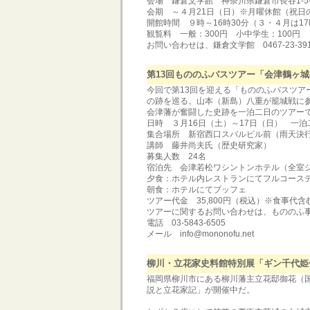
会場 鎌倉文学館 神奈川県鎌倉市長谷1-5-
会期 ～４月21日（日）※月曜休館（祝日
開館時間 ９時～16時30分（３・４月は1
観覧料 一般：300円 小中学生：100円
お問い合わせは、鎌倉文学館 0467-23-39
第13回もののふバスツアー「会津鶴ヶ
今回で第13回を迎える「もののふバスツア
の跡を巡る。山本（新島）八重が籠城戦に
会津藩が奮闘した史跡を一泊二日のツアー
日時 ３月16日（土）～17日（日） 一泊
集合場所 新宿西口スバルビル前（雨天決
講師 藤井尚夫氏（歴史研究家）
募集人数 24名
宿泊先 会津若松ワシントンホテル（全室
夕食：ホテル内レストランにてフルコース
朝食：ホテルにてブッフェ
ツアー代金 35,800円（税込）※食事代含
ツアーに関するお問い合わせは、もののふ
電話 03-5843-6505
メール info@mononofu.net
柳川・立花家史料館特別展「ギン千代姫
福岡県柳川市にある柳川藩主立花邸御花（
説と立花家記」が開催中だ。