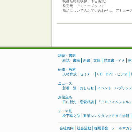
映画祭特別映像、予告編集）
発売元 アミューズソフト
商品についてのお問い合わせは、アミューズソ
雑誌・書籍
雑誌
書籍
新書
文庫
児童書・ＹＡ
家
研修・教材
人材育成
セミナー
CD
DVD・ビデオ
ニュース
新着一覧
おしらせ
イベント
パブリシ
お役立ち
日に新た
恋愛相談
『ＰＨＰスペシャル
テーマ別
松下幸之助
政策シンクタンクＰＨＰ総研
会社案内
社会活動
採用募集
メールマガ