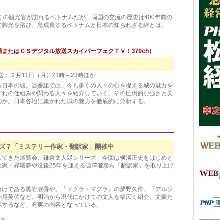
くの観光客が訪れるベトナムだが、両国の交流の歴史は400年前の
て脚光を浴び、急成長するベトナムと日本の知られざる絆とは。
またはＣＳデジタル放送スカイパーフェクＴＶ！370ch）
送：２月11日（月）21時～23時ほか
る日本の城。当番組では、今も多くの人々の心を捉える城の魅力を
ぞれの仕組みや関わる人々を紹介していく。その圧倒的な強さと美
のか。日本各地に築かれた城の魅力を徹底的に分析する。
ズ７「ミステリー作家・翻訳家」開催中
してきた展覧会、鎌倉文人録シリーズ。今回は横溝正史をはじめと
家・昇曙夢や没後25年を迎える澁澤瀧彦ら「翻訳家」を取り上げ
分けである黒岩涙香や、『ドグラ・マグラ』の夢野久作、『アルジ
小尾芙佐など、明治から現代にかけての文人を幅広く紹介。文豪た
示するなど、充実の内容となっている。