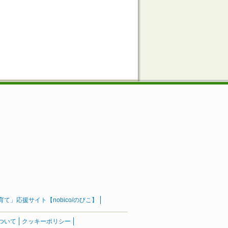
」応援サイト【nobico/のびこ】
ついて
クッキーポリシー