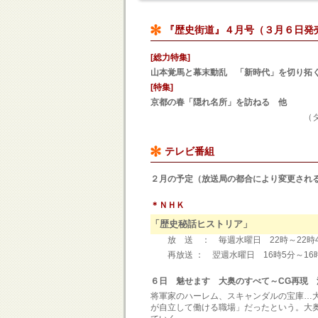
『歴史街道』４月号（３月６日発
[総力特集]
山本覚馬と幕末動乱 「新時代」を切り拓
[特集]
京都の春「隠れ名所」を訪ねる 他
（タイトルは一部変更
テレビ番組
２月の予定（放送局の都合により変更され
＊ＮＨＫ
「歴史秘話ヒストリア」
放 送 ： 毎週水曜日 22時～22時4
再放送 ： 翌週水曜日 16時5分
６日 魅せます 大奥のすべて～CG再現
将軍家のハーレム、スキャンダルの宝庫…
が自立して働ける職場」だったという。大