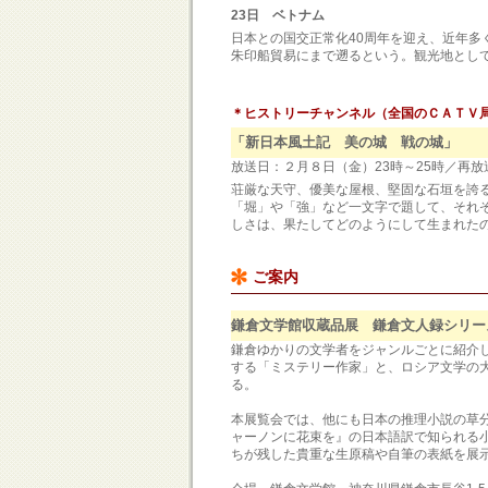
23日 ベトナム
日本との国交正常化40周年を迎え、近年多
朱印船貿易にまで遡るという。観光地とし
＊ヒストリーチャンネル（全国のＣＡＴＶ局
「新日本風土記 美の城 戦の城」
放送日：２月８日（金）23時～25時／再放
荘厳な天守、優美な屋根、堅固な石垣を誇
「堀」や「強」など一文字で題して、それ
しさは、果たしてどのようにして生まれた
ご案内
鎌倉文学館収蔵品展 鎌倉文人録シリー
鎌倉ゆかりの文学者をジャンルごとに紹介
する「ミステリー作家」と、ロシア文学の大
る。
本展覧会では、他にも日本の推理小説の草
ャーノンに花束を』の日本語訳で知られる
ちが残した貴重な生原稿や自筆の表紙を展