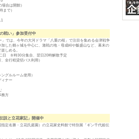
3
の場合は開館）
7時まで）
11
城の戦い」参加受付中
ー」では、今年の大河ドラマ「八重の桜」で注目を集める会津戦争
参加した鶴ヶ城を中心に、激戦の地・母成峠や飯盛山など、幕末の
で楽しめる。
二日 ８時30分集合、翌日20時解散予定
行、全行程貸切バス利用）
シングルルーム使用）
ディナー
む
事務方
伝説と立花家記」開催中
国指定名勝・立花氏庭園）の立花家史料館で特別展「ギン千代姫伝