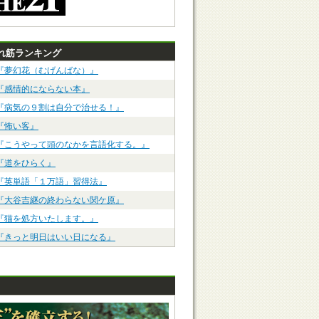
れ筋ランキング
『夢幻花（むげんばな）』
『感情的にならない本』
『病気の９割は自分で治せる！』
『怖い客』
『こうやって頭のなかを言語化する。』
『道をひらく』
『英単語「１万語」習得法』
『大谷吉継の終わらない関ケ原』
『猫を処方いたします。』
『きっと明日はいい日になる』