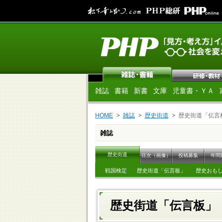
雑誌
書籍
新書
文庫
児童書・ＹＡ
HOME
雑誌
歴史街道
歴史街道「伝言
雑誌
歴史街道
目次（画像）
投稿募集
年間
戦国検定
歴史街道「伝言板」
歴史おも
歴史街道「伝言板」