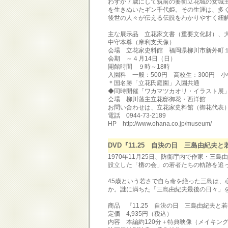
わずか７歳にして筑前の要衝立花城の女城主
を生きぬいたギン千代姫。その生涯は、多
後世の人々が伝える伝説をわかりやすく紐
主な展示品 立花家文書（重要文化財）、
中守本尊（摩利支天像）
会場 立花家史料館 福岡県柳川市新外町
会期 ～４月14日（日）
開館時間 ９時～18時
入園料 一般：500円 高校生：300円 小
＊国名勝「立花氏庭園」入園共通
◆同時開催「ワカマツカオリ・イラスト展
会場 柳川藩主立花邸御花・西洋館
お問い合わせは、立花家史料館（御花代表
電話 0944-73-2189
HP http://www.ohana.co.jp/museum/
DVD『11.25 自決の日 三島由紀夫
1970年11月25日、防衛庁内で作家・三
設立した「楯の会」の若者たちの軌跡を追った
45歳という若さで自ら命を絶った三島は、
か。謎に満ちた「三島由紀夫最後の日々」
商品 『11.25 自決の日 三島由紀夫と
定価 4,935円（税込）
内容 本編約120分＋特典映像（メイキン