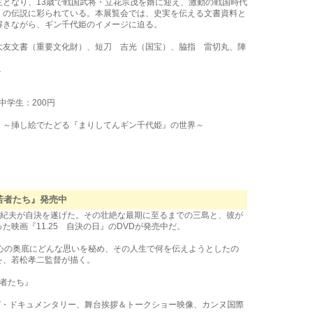
となり、13歳で戦国武将・立花宗茂を婿に迎え、激動の戦国時代
くの伝説に彩られている。本展覧会では、史実を伝える文書資料と
解きながら、ギン千代姫のイメージに迫る。
大友文書（重要文化財）、短刀 吉光（国宝）、脇指 雷切丸、陣
１
中学生：200円
」～挿し絵でたどる『まりしてんギン千代姫』の世界～
）
と若者たち』発売中
島由紀夫が自決を遂げた。その壮絶な最期に至るまでの三島と、彼が
映画『11.25 自決の日』のDVDが発売中だ。
心の奥底にどんな思いを秘め、その人生で何を伝えようとしたの
を、若松孝二監督が描く。
若者たち』
グ・ドキュメンタリー、舞台挨拶＆トークショー映像、カンヌ国際