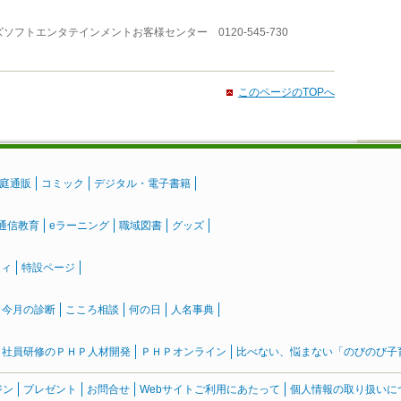
フトエンタテインメントお客様センター 0120-545-730
このページのTOPへ
庭通販
コミック
デジタル・電子書籍
通信教育
eラーニング
職域図書
グッズ
ティ
特設ページ
』今月の診断
こころ相談
何の日
人名事典
社員研修のＰＨＰ人材開発
ＰＨＰオンライン
比べない、悩まない「のびのび子育て
ジン
プレゼント
お問合せ
Webサイトご利用にあたって
個人情報の取り扱いに