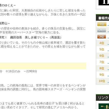
愛のゆくえ～
家に嫁いだ和宮。大奥独自の伝統やしきたりに苦しむ彼女を救った
死別や数々の逆境を乗り越えながらも、力強く生きた女性の一代記
書籍売
高野山～
その歴史や信仰の奥深さを紹介。多くの珠玉の言葉を残し、国宝に
“平安初期のスーパースター”空海の魅力に迫る。
研究！ 織田信長 美しき城づくり～（再放送）
渡り歩いている。そのうちの小牧山城と岐阜城で、通説を覆す新た
4位
に覇を唱えることができたのか、その答えを城を巡りながら探って
5位
6位
7位
8位
 ※16日のみ ～22時9分
9位
10位
諸島。この絶海の孤島には、世界で唯一の木登りをするペンギンが
境保全局の調査に同行し、島の固有種スネアーズ・ペンギンの実態
つまでも若く健康でいられる長寿の遺伝子”を受け継ぐ村があると
を追い求めてイタリア、そして研究の進むアメリカへ向かう。