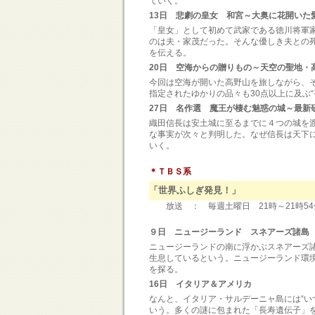
ていく。
13日 悲劇の皇女 和宮～大奥に花開いた
「皇女」として初めて武家である徳川将軍
のは夫・家茂だった。そんな優しき夫との
を伝える。
20日 空海からの贈りもの～天空の聖地・
今回は空海が開いた高野山を旅しながら、
指定されたゆかりの品々も30点以上に及ぶ
27日 名作選 魔王が棲む魅惑の城～最新
織田信長は安土城に至るまでに４つの城を
な事実が次々と判明した。なぜ信長は天下
いく。
＊ＴＢＳ系
「世界ふしぎ発見！」
放送 ： 毎週土曜日 21時～21時54分
９日 ニュージーランド スネアーズ諸島
ニュージーランドの南に浮かぶスネアーズ
生息しているという。ニュージーランド環
を探る。
16日 イタリア＆アメリカ
なんと、イタリア・サルデーニャ島には“い
いう。多くの謎に包まれた「長寿遺伝子」