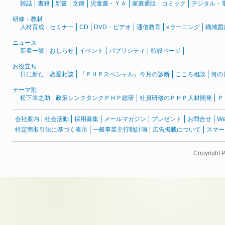
雑誌
書籍
新書
文庫
児童書・ＹＡ
家庭通販
コミック
デジタル・
研修・教材
人材育成
セミナー
CD
DVD・ビデオ
通信教育
eラーニング
職域図
ニュース
新着一覧
おしらせ
イベント
パブリシティ
特設ページ
お役立ち
日に新た
恋愛相談
『ＰＨＰスペシャル』今月の診断
こころ相談
何の
テーマ別
松下幸之助
政策シンクタンクＰＨＰ総研
社員研修のＰＨＰ人材開発
Ｐ
会社案内
社会活動
採用募集
メールマガジン
プレゼント
お問合せ
W
特定商取引法に基づく表示
一般事業主行動計画
広告掲載について
スマー
Copyright 