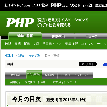
雑誌
書籍
新書
文庫
児童書・ＹＡ
家庭通販
コミック
デジタ
HOME
雑誌
歴史街道
目次（画像）
雑誌
目次（画像）
歴史街道
投稿募集
年間購読
バックナンバー
戦国検定
歴史街道「伝言板」
歴史おもしろデータ
今月の目次
[歴史街道 2013年3月号]