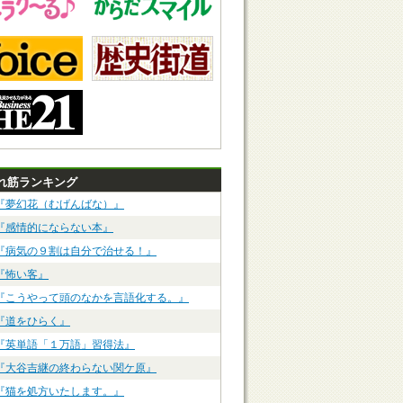
れ筋ランキング
『夢幻花（むげんばな）』
『感情的にならない本』
『病気の９割は自分で治せる！』
『怖い客』
『こうやって頭のなかを言語化する。』
『道をひらく』
『英単語「１万語」習得法』
『大谷吉継の終わらない関ケ原』
『猫を処方いたします。』