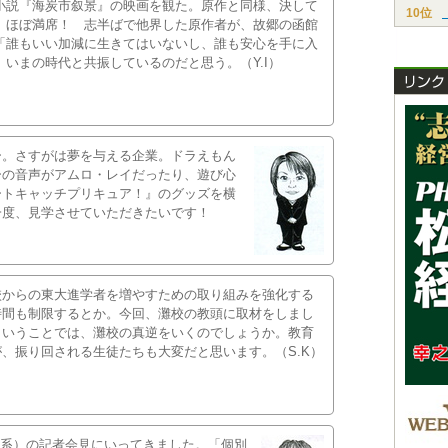
小説『海炭市叙景』の映画を観た。原作と同様、決して
10位
、ほぼ満席！ 志半ばで他界した原作者が、故郷の函館
「誰もいい加減に生きてはいないし、誰も安心を手に入
いまの時代と共振しているのだと思う。（Y.I）
ー。さすがは夢を与える企業。ドラえもん
ーの音声がアムロ・レイだったり、遊び心
ートキャッチプリキュア！』のグッズを横
一度、見学させていただきたいです！
校からの東大進学者を増やすための取り組みを強化する
時間も制限するとか。今回、灘校の教頭に取材をしまし
ということでは、灘校の真逆をいくのでしょうか。教育
、振り回される生徒たちも大変だと思います。（S.K）
東京系）の記者会見にいってきました。「個別