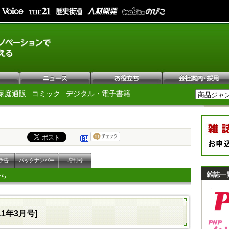
家庭通販
コミック
デジタル・電子書籍
予告
バックナンバー
増刊号
雑誌一
から
011年3月号]