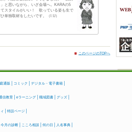
」と思いながら、いざ会場へ。KARAの5
くてスタイルがいい！ 歌っている姿も生で
ひ単独取材をしたいです。（I.U）
このページのTOPへ
庭通販
コミック
デジタル・電子書籍
通信教育
eラーニング
職域図書
グッズ
ティ
特設ページ
』今月の診断
こころ相談
何の日
人名事典