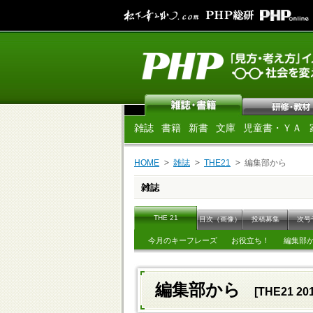
雑誌
書籍
新書
文庫
児童書・ＹＡ
HOME
雑誌
THE21
編集部から
雑誌
THE 21
目次（画像）
投稿募集
次号
今月のキーフレーズ
お役立ち！
編集部
編集部から
[THE21 2