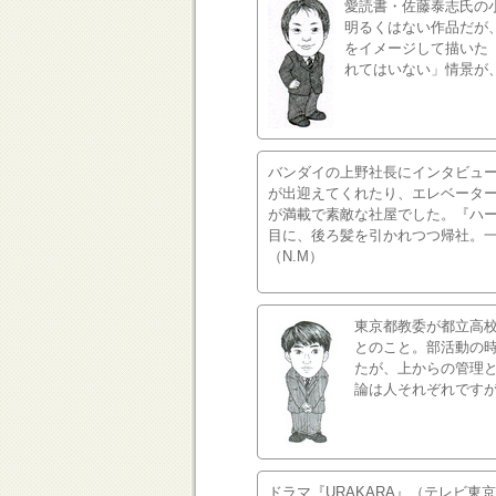
愛読書・佐藤泰志氏の
明るくはない作品だが
をイメージして描いた
れてはいない」情景が、
バンダイの上野社長にインタビュ
が出迎えてくれたり、エレベータ
が満載で素敵な社屋でした。『ハ
目に、後ろ髪を引かれつつ帰社。
（N.M）
東京都教委が都立高
とのこと。部活動の
たが、上からの管理
論は人それぞれですが
ドラマ『URAKARA』（テレビ