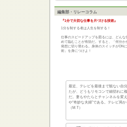
編集部・リレーコラム
『1分で大切な仕事を片づける技術』
1分を制する者は人生を制する！
仕事のスピードアップを図るには、どんな
めて臨むことが有効だ。すると、「何分か
発想に切り替わる。身体のスイッチがON
術」を身につけよ！
最近、テレビを最後まで観ない自
たが、どうもリモコンで細切れに
だ。妻もやたらとチャンネルを変え
や“奇妙な夫婦”である。テレビ局
（M.T）