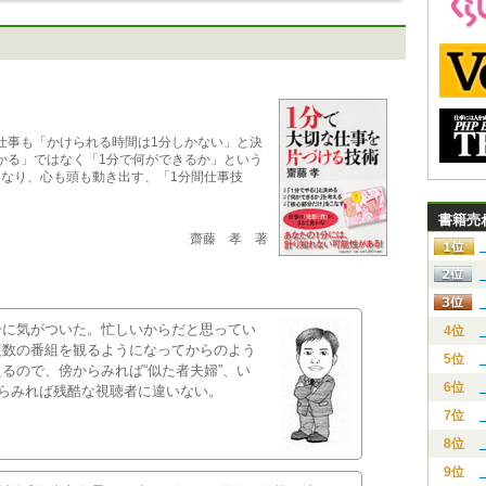
仕事も「かけられる時間は1分しかない」と決
かる」ではなく「1分で何ができるか」という
になり、心も頭も動き出す、「1分間仕事技
書籍売
齋藤 孝 著
分に気がついた。忙しいからだと思ってい
4位
複数の番組を観るようになってからのよう
5位
るので、傍からみれば“似た者夫婦”、い
6位
からみれば残酷な視聴者に違いない。
7位
8位
9位