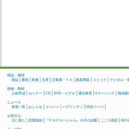
雑誌・書籍
雑誌
書籍
新書
文庫
児童書・ＹＡ
家庭通販
コミック
デジタル・
研修・教材
人材育成
セミナー
CD
DVD・ビデオ
通信教育
eラーニング
職域図
ニュース
新着一覧
おしらせ
イベント
パブリシティ
特設ページ
お役立ち
日に新た
恋愛相談
『ＰＨＰスペシャル』今月の診断
こころ相談
何の