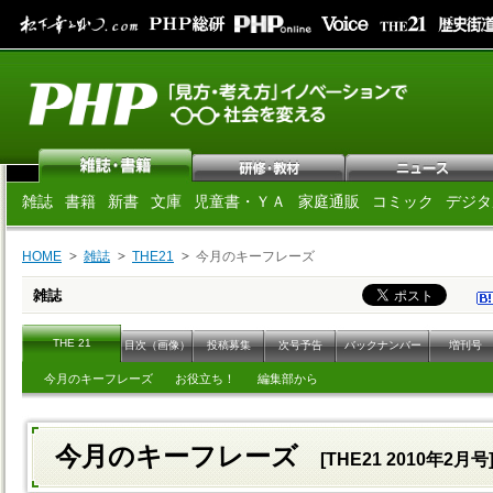
雑誌
書籍
新書
文庫
児童書・ＹＡ
家庭通販
コミック
デジタ
HOME
雑誌
THE21
今月のキーフレーズ
雑誌
THE 21
目次（画像）
投稿募集
次号予告
バックナンバー
増刊号
今月のキーフレーズ
お役立ち！
編集部から
今月のキーフレーズ
[THE21 2010年2月号