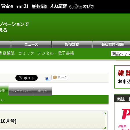
家庭通販
コミック
デジタル・電子書籍
予告
バックナンバー
増刊号
雑誌一
から
年10月号]