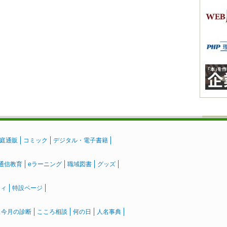
庭通販
コミック
デジタル・電子書籍
通信教育
eラーニング
職域図書
グッズ
ティ
特設ページ
』今月の診断
こころ相談
何の日
人名事典