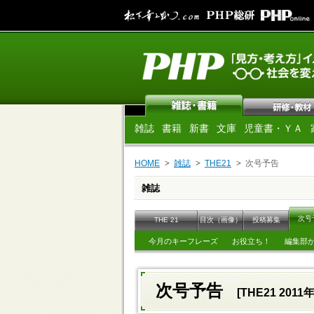
雑誌
書籍
新書
文庫
児童書・ＹＡ
HOME
雑誌
THE21
次号予告
雑誌
次号
THE 21
目次（画像）
投稿募集
今月のキーフレーズ
お役立ち！
編集部
次号予告
[THE21 2011