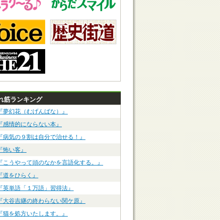
れ筋ランキング
『夢幻花（むげんばな）』
『感情的にならない本』
『病気の９割は自分で治せる！』
『怖い客』
『こうやって頭のなかを言語化する。』
『道をひらく』
『英単語「１万語」習得法』
『大谷吉継の終わらない関ケ原』
『猫を処方いたします。』