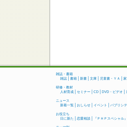
雑誌・書籍
雑誌
書籍
新書
文庫
児童書・ＹＡ
家
研修・教材
人材育成
セミナー
CD
DVD・ビデオ
ニュース
新着一覧
おしらせ
イベント
パブリシ
お役立ち
日に新た
恋愛相談
『ＰＨＰスペシャル