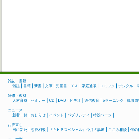
雑誌・書籍
雑誌
書籍
新書
文庫
児童書・ＹＡ
家庭通販
コミック
デジタル・
研修・教材
人材育成
セミナー
CD
DVD・ビデオ
通信教育
eラーニング
職域図
ニュース
新着一覧
おしらせ
イベント
パブリシティ
特設ページ
お役立ち
日に新た
恋愛相談
『ＰＨＰスペシャル』今月の診断
こころ相談
何の