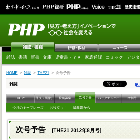
雑誌
書籍
新書
文庫
児童書・ＹＡ
家庭通販
コミック
デジタ
HOME
雑誌
THE21
次号予告
雑誌
次号予告
THE 21
目次（画像）
投稿募集
バックナンバー
増刊号
今月のキーフレーズ
お役立ち！
編集部から
次号予告
[THE21 2012年8月号]