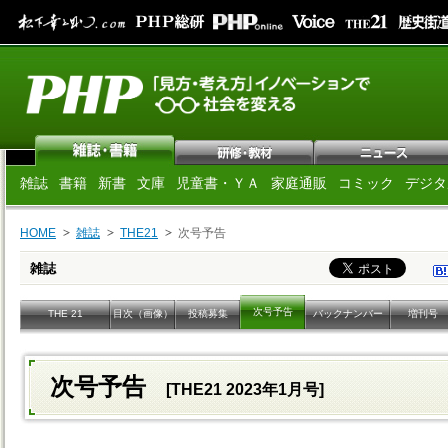
雑誌
書籍
新書
文庫
児童書・ＹＡ
家庭通販
コミック
デジタ
HOME
雑誌
THE21
次号予告
雑誌
次号予告
THE 21
目次（画像）
投稿募集
バックナンバー
増刊号
次号予告
[THE21 2023年1月号]