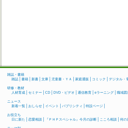
雑誌・書籍
雑誌
書籍
新書
文庫
児童書・ＹＡ
家庭通販
コミック
デジタル・
研修・教材
人材育成
セミナー
CD
DVD・ビデオ
通信教育
eラーニング
職域図
ニュース
新着一覧
おしらせ
イベント
パブリシティ
特設ページ
お役立ち
日に新た
恋愛相談
『ＰＨＰスペシャル』今月の診断
こころ相談
何の