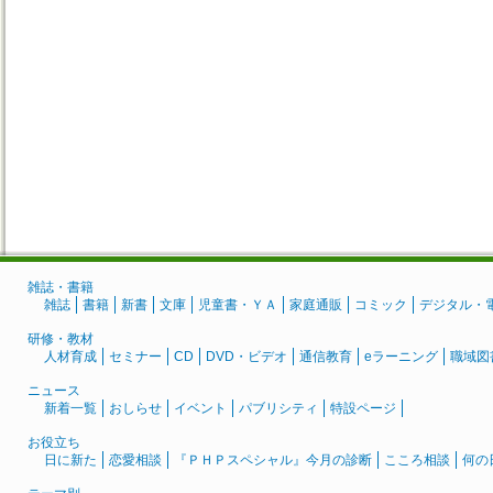
雑誌・書籍
雑誌
書籍
新書
文庫
児童書・ＹＡ
家庭通販
コミック
デジタル・
研修・教材
人材育成
セミナー
CD
DVD・ビデオ
通信教育
eラーニング
職域図
ニュース
新着一覧
おしらせ
イベント
パブリシティ
特設ページ
お役立ち
日に新た
恋愛相談
『ＰＨＰスペシャル』今月の診断
こころ相談
何の