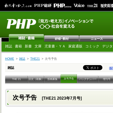
雑誌
書籍
新書
文庫
児童書・ＹＡ
家庭通販
コミック
デジタ
HOME
雑誌
THE21
次号予告
雑誌
次号予告
THE 21
目次（画像）
投稿募集
バックナンバー
増刊号
次号予告
[THE21 2023年7月号]