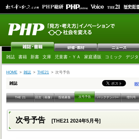
雑誌
書籍
新書
文庫
児童書・ＹＡ
家庭通販
コミック
デジタ
HOME
雑誌
THE21
次号予告
雑誌
次号予告
THE 21
目次（画像）
投稿募集
バックナンバー
増刊号
次号予告
[THE21 2024年5月号]