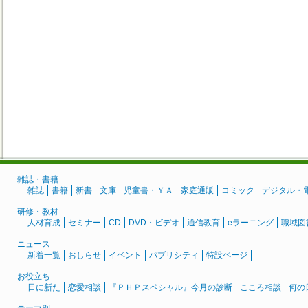
雑誌・書籍
雑誌
書籍
新書
文庫
児童書・ＹＡ
家庭通販
コミック
デジタル・
研修・教材
人材育成
セミナー
CD
DVD・ビデオ
通信教育
eラーニング
職域図
ニュース
新着一覧
おしらせ
イベント
パブリシティ
特設ページ
お役立ち
日に新た
恋愛相談
『ＰＨＰスペシャル』今月の診断
こころ相談
何の