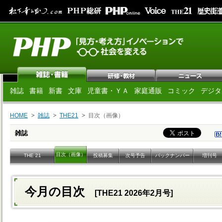
雑誌
書籍
新書
文庫
児童書・ＹＡ
家庭通販
コミック
デジタ
HOME
雑誌
THE21
目次（画像）
雑誌
目次（画像）
THE 21
投稿募集
次号予告
バックナンバー
増刊号
今月の目次
[THE21 2026年2月号]