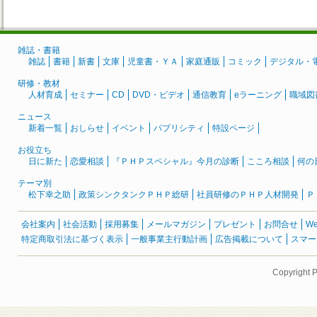
雑誌・書籍
雑誌
書籍
新書
文庫
児童書・ＹＡ
家庭通販
コミック
デジタル・
研修・教材
人材育成
セミナー
CD
DVD・ビデオ
通信教育
eラーニング
職域図
ニュース
新着一覧
おしらせ
イベント
パブリシティ
特設ページ
お役立ち
日に新た
恋愛相談
『ＰＨＰスペシャル』今月の診断
こころ相談
何の
テーマ別
松下幸之助
政策シンクタンクＰＨＰ総研
社員研修のＰＨＰ人材開発
Ｐ
会社案内
社会活動
採用募集
メールマガジン
プレゼント
お問合せ
W
特定商取引法に基づく表示
一般事業主行動計画
広告掲載について
スマー
Copyright 