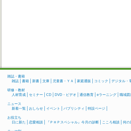
雑誌・書籍
雑誌
書籍
新書
文庫
児童書・ＹＡ
家庭通販
コミック
デジタル・
研修・教材
人材育成
セミナー
CD
DVD・ビデオ
通信教育
eラーニング
職域図
ニュース
新着一覧
おしらせ
イベント
パブリシティ
特設ページ
お役立ち
日に新た
恋愛相談
『ＰＨＰスペシャル』今月の診断
こころ相談
何の