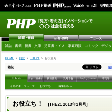
雑誌
書籍
新書
文庫
児童書・ＹＡ
家庭通販
コミック
デジタ
HOME
雑誌
THE21
お役立ち！
雑誌
THE 21
目次（画像）
投稿募集
次号予告
バックナンバー
増刊号
今月のキーフレーズ
お役立ち！
編集部から
お役立ち！
[THE21 2013年1月号]