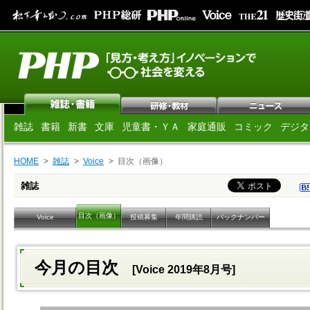
雑誌
書籍
新書
文庫
児童書・ＹＡ
家庭通販
コミック
デジタ
HOME
雑誌
Voice
目次（画像）
雑誌
目次（画像）
Voice
投稿募集
年間購読
バックナンバー
今月の目次
[Voice 2019年8月号]