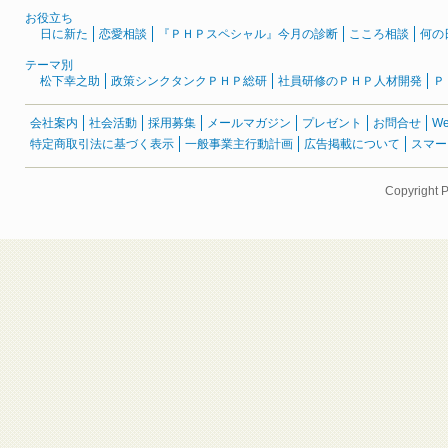
お役立ち
日に新た
恋愛相談
『ＰＨＰスペシャル』今月の診断
こころ相談
何の
テーマ別
松下幸之助
政策シンクタンクＰＨＰ総研
社員研修のＰＨＰ人材開発
Ｐ
会社案内
社会活動
採用募集
メールマガジン
プレゼント
お問合せ
W
特定商取引法に基づく表示
一般事業主行動計画
広告掲載について
スマー
Copyright 