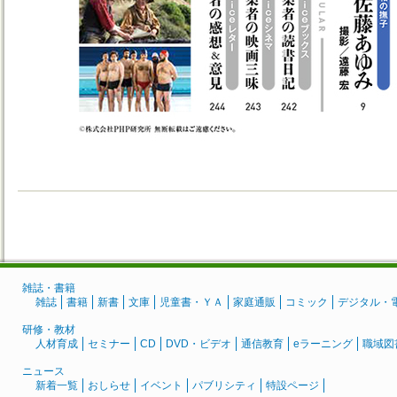
雑誌・書籍
雑誌
書籍
新書
文庫
児童書・ＹＡ
家庭通販
コミック
デジタル・
研修・教材
人材育成
セミナー
CD
DVD・ビデオ
通信教育
eラーニング
職域図
ニュース
新着一覧
おしらせ
イベント
パブリシティ
特設ページ