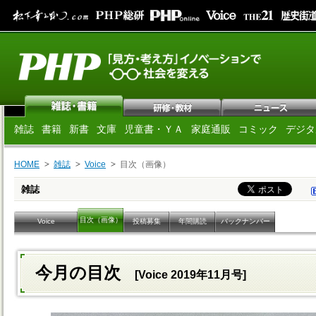
雑誌
書籍
新書
文庫
児童書・ＹＡ
家庭通販
コミック
デジタ
HOME
雑誌
Voice
目次（画像）
雑誌
目次（画像）
Voice
投稿募集
年間購読
バックナンバー
今月の目次
[Voice 2019年11月号]