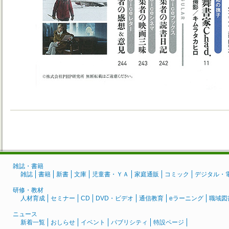
雑誌・書籍
雑誌
書籍
新書
文庫
児童書・ＹＡ
家庭通販
コミック
デジタル・
研修・教材
人材育成
セミナー
CD
DVD・ビデオ
通信教育
eラーニング
職域図
ニュース
新着一覧
おしらせ
イベント
パブリシティ
特設ページ