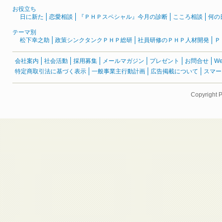
お役立ち
日に新た
恋愛相談
『ＰＨＰスペシャル』今月の診断
こころ相談
何の
テーマ別
松下幸之助
政策シンクタンクＰＨＰ総研
社員研修のＰＨＰ人材開発
Ｐ
会社案内
社会活動
採用募集
メールマガジン
プレゼント
お問合せ
W
特定商取引法に基づく表示
一般事業主行動計画
広告掲載について
スマー
Copyright 