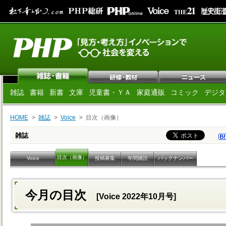
雑誌
書籍
新書
文庫
児童書・ＹＡ
家庭通販
コミック
デジタ
HOME
雑誌
Voice
目次（画像）
雑誌
目次（画像）
Voice
投稿募集
年間購読
バックナンバー
今月の目次
[Voice 2022年10月号]