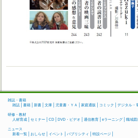
雑誌・書籍
雑誌
書籍
新書
文庫
児童書・ＹＡ
家庭通販
コミック
デジタル・
研修・教材
人材育成
セミナー
CD
DVD・ビデオ
通信教育
eラーニング
職域図
ニュース
新着一覧
おしらせ
イベント
パブリシティ
特設ページ