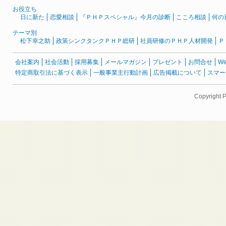
お役立ち
日に新た
恋愛相談
『ＰＨＰスペシャル』今月の診断
こころ相談
何の
テーマ別
松下幸之助
政策シンクタンクＰＨＰ総研
社員研修のＰＨＰ人材開発
Ｐ
会社案内
社会活動
採用募集
メールマガジン
プレゼント
お問合せ
W
特定商取引法に基づく表示
一般事業主行動計画
広告掲載について
スマー
Copyright 