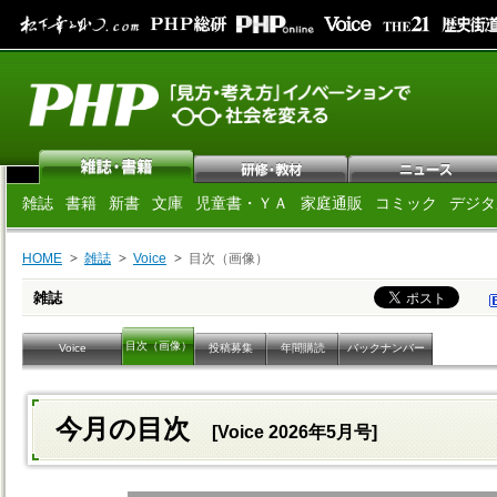
雑誌
書籍
新書
文庫
児童書・ＹＡ
家庭通販
コミック
デジタ
HOME
雑誌
Voice
目次（画像）
雑誌
目次（画像）
Voice
投稿募集
年間購読
バックナンバー
今月の目次
[Voice 2026年5月号]