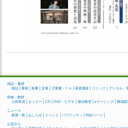
雑誌・書籍
雑誌
書籍
新書
文庫
児童書・ＹＡ
家庭通販
コミック
デジタル・
研修・教材
人材育成
セミナー
CD
DVD・ビデオ
通信教育
eラーニング
職域図
ニュース
新着一覧
おしらせ
イベント
パブリシティ
特設ページ
お役立ち