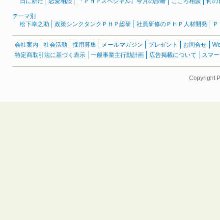
日に新た
恋愛相談
『ＰＨＰスペシャル』今月の診断
こころ相談
何の
テーマ別
松下幸之助
政策シンクタンクＰＨＰ総研
社員研修のＰＨＰ人材開発
Ｐ
会社案内
社会活動
採用募集
メールマガジン
プレゼント
お問合せ
W
特定商取引法に基づく表示
一般事業主行動計画
広告掲載について
スマー
Copyright 