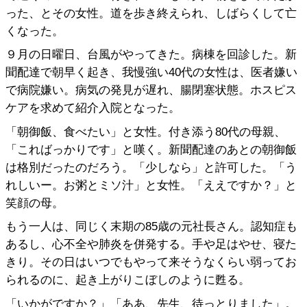
った、とその女性。道を歩き終えられ、しばらくして亡
くなった。
９月の日曜日、台風がやってきた。病棟を回診した。新
聞配達で朝早く起き、我慢強い40代の女性は、医者嫌い
で病院嫌い。病気の発見が遅れ、腸閉塞状態。ホスピス
ケアを求めて紹介入院となった。
「朝御飯、食べたい」と女性。付き添う80代の母親、
「こればっかりです」と嘆く。新聞配達のあとの朝御飯
は格別だったのだろう。「少しなら」と許可した。「う
れしいー。お粥とミソ汁」と女性。「ええですか？」と
笑顔の母。
もう一人は、同じく末期の85歳の元社長さん。認知症も
あるし、心不全や肺炎を併発する。手や足はやせ、寝た
きり。その日はいつでもやって来そうなくらい弱ってお
られるのに、起き上がりこぼしのように甦る。
「いかがですか？」「ああ、先生、待っとりました」。