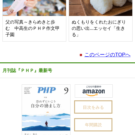
父の写真～きらめきと歩
ぬくもりをくれたおにぎり
む 中高生のＰＨＰ作文甲
の思い出...エッセイ「生き
子園
る」
このページのTOPへ
月刊誌『ＰＨＰ』最新号
目次をみる
年間購読