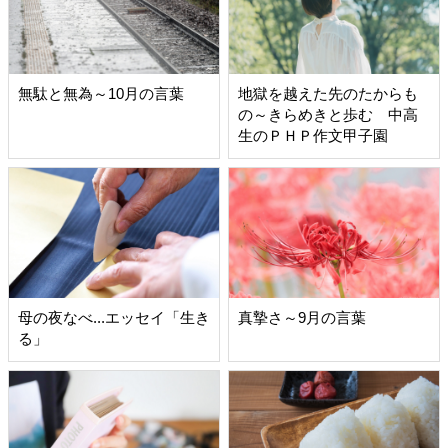
無駄と無為～10月の言葉
地獄を越えた先のたからも
の～きらめきと歩む 中高
生のＰＨＰ作文甲子園
母の夜なべ...エッセイ「生き
真摯さ～9月の言葉
る」