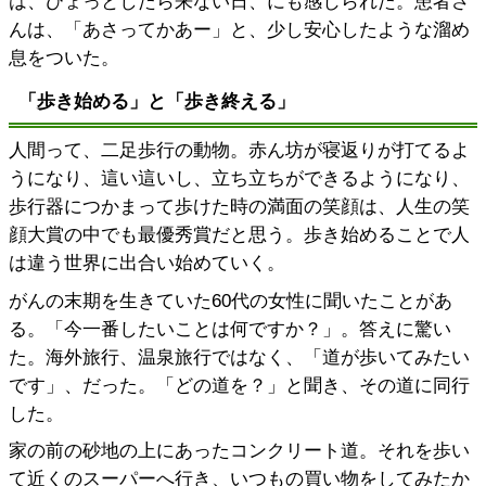
は、ひょっとしたら来ない日、にも感じられた。患者さ
んは、「あさってかあー」と、少し安心したような溜め
息をついた。
「歩き始める」と「歩き終える」
人間って、二足歩行の動物。赤ん坊が寝返りが打てるよ
うになり、這い這いし、立ち立ちができるようになり、
歩行器につかまって歩けた時の満面の笑顔は、人生の笑
顔大賞の中でも最優秀賞だと思う。歩き始めることで人
は違う世界に出合い始めていく。
がんの末期を生きていた60代の女性に聞いたことがあ
る。「今一番したいことは何ですか？」。答えに驚い
た。海外旅行、温泉旅行ではなく、「道が歩いてみたい
です」、だった。「どの道を？」と聞き、その道に同行
した。
家の前の砂地の上にあったコンクリート道。それを歩い
て近くのスーパーへ行き、いつもの買い物をしてみたか