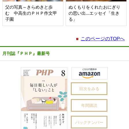
父の写真～きらめきと歩
ぬくもりをくれたおにぎり
む 中高生のＰＨＰ作文甲
の思い出...エッセイ「生き
子園
る」
このページのTOPへ
月刊誌『ＰＨＰ』最新号
目次をみる
年間購読
バックナンバー