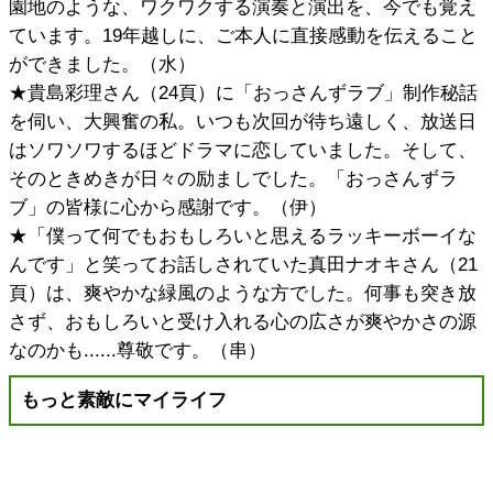
園地のような、ワクワクする演奏と演出を、今でも覚え
ています。19年越しに、ご本人に直接感動を伝えること
ができました。（水）
★貴島彩理さん（24頁）に「おっさんずラブ」制作秘話
を伺い、大興奮の私。いつも次回が待ち遠しく、放送日
はソワソワするほどドラマに恋していました。そして、
そのときめきが日々の励ましでした。「おっさんずラ
ブ」の皆様に心から感謝です。（伊）
★「僕って何でもおもしろいと思えるラッキーボーイな
んです」と笑ってお話しされていた真田ナオキさん（21
頁）は、爽やかな緑風のような方でした。何事も突き放
さず、おもしろいと受け入れる心の広さが爽やかさの源
なのかも......尊敬です。（串）
もっと素敵にマイライフ