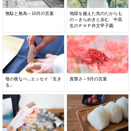
無駄と無為～10月の言葉
地獄を越えた先のたからも
の～きらめきと歩む 中高
生のＰＨＰ作文甲子園
母の夜なべ...エッセイ「生き
真摯さ～9月の言葉
る」