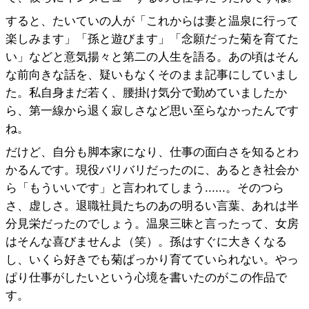
すると、たいていの人が「これからは妻と温泉に行って
楽しみます」「孫と遊びます」「念願だった菊を育てた
い」などと意気揚々と第二の人生を語る。あの頃はそん
な前向きな話を、疑いもなくそのまま記事にしていまし
た。私自身まだ若く、腰掛け気分で勤めていましたか
ら、第一線から退く寂しさなど思い至らなかったんです
ね。
だけど、自分も脚本家になり、仕事の面白さを知るとわ
かるんです。現役バリバリだったのに、あるとき社会か
ら「もういいです」と言われてしまう......。そのつら
さ、虚しさ。退職社員たちのあの明るい言葉、あれは半
分見栄だったのでしょう。温泉三昧と言ったって、女房
はそんな喜びませんよ（笑）。孫はすぐに大きくなる
し、いくら好きでも菊ばっかり育てていられない。やっ
ぱり仕事がしたいという心境を書いたのがこの作品で
す。