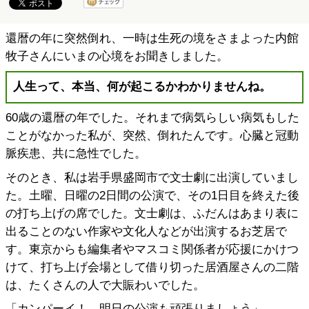
還暦の年に突然倒れ、一時は生死の境をさまよった内館
牧子さんにいまの心境をお聞きしました。
人生って、本当、何が起こるかわかりませんね。
60歳の還暦の年でした。それまで病気らしい病気もした
ことがなかった私が、突然、倒れたんです。心臓と冠動
脈疾患、共に急性でした。
そのとき、私は岩手県盛岡市で文士劇に出演していまし
た。土曜、日曜の2日間の公演で、その1日目を終えた後
の打ち上げの席でした。文士劇は、ふだんはあまり表に
出ることのない作家や文化人などが出演するお芝居で
す。東京からも編集者やマスコミ関係者が応援にかけつ
けて、打ち上げ会場として借り切った居酒屋さんの二階
は、たくさんの人で大賑わいでした。
「カンパーイ！ 明日の公演も頑張りましょう」