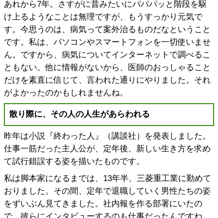
あれから7年。さすがに昔みたいにパパパッと階段を駆
け上るようなことは無理ですが、もうすっかり元気で
す。今思うのは、病気って案外治るものだなということ
です。私は、パソコンやスマートフォンを一切使いませ
ん。ですから、病気についてインターネットで調べるこ
ともない。他に情報がないから、医師のおっしゃること
だけを素直に信じて、言われた通りにやりました。それ
がよかったのかもしれませんね。
散り際に、その人の人生があらわれる
昨年は小説『終わった人』（講談社）を発表しました。
仕事一筋だった主人公が、定年後、新しい生き方を求め
て試行錯誤する姿を描いたものです。
私は脚本家になるまでは、13年半、三菱重工業に勤めて
おりました。その間、定年で退職していく男性たちの姿
をずいぶん見てきました。社内報を作る部署にいたの
で、彼らにインタビューするのも仕事だったんですね。