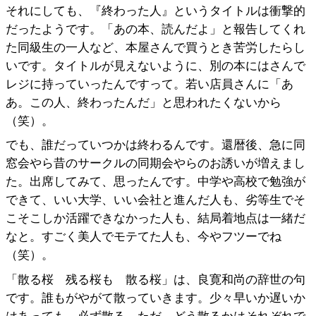
それにしても、『終わった人』というタイトルは衝撃的
だったようです。「あの本、読んだよ」と報告してくれ
た同級生の一人など、本屋さんで買うとき苦労したらし
いです。タイトルが見えないように、別の本にはさんで
レジに持っていったんですって。若い店員さんに「あ
あ。この人、終わったんだ」と思われたくないから
（笑）。
でも、誰だっていつかは終わるんです。還暦後、急に同
窓会やら昔のサークルの同期会やらのお誘いが増えまし
た。出席してみて、思ったんです。中学や高校で勉強が
できて、いい大学、いい会社と進んだ人も、劣等生でそ
こそこしか活躍できなかった人も、結局着地点は一緒だ
なと。すごく美人でモテてた人も、今やフツーでね
（笑）。
「散る桜 残る桜も 散る桜」は、良寛和尚の辞世の句
です。誰もがやがて散っていきます。少々早いか遅いか