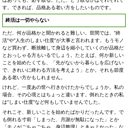
はあっても、必ず散る。ただ、どう散るかはそれぞれで
す。できれば、品格ある老い方をしたいものです。
終活は一切やらない
ただ、何が品格かと聞かれると難しい。世間では、"終
活"や"人生のしまい仕度"が大事と言われます。もうモノ
など買わず、断捨離して身辺を縮小していくのが品格だ
とおっしゃる方もいるでしょう。たとえば、何か新しい
ことを始めたくても、「先がないから暮らしを広げない
で、きれいに終わる方法を考えよう」とか。それも節度
ある老い方かもしれません。
けれど、一度あの世へ行きかけたからでしょうか。私の
場合、その心境とはちょっと違います。倒れたときの私
は"しまい仕度"など何もしていませんでした。
それこそ、新しいことを始めたばかりだったんです。で
も倒れる寸前「しまった、月謝が無駄になった」とか
「モノがごちゃごちゃ。身辺整理しときゃよかった」な