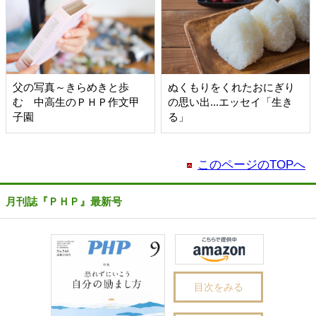
父の写真～きらめきと歩
ぬくもりをくれたおにぎり
む 中高生のＰＨＰ作文甲
の思い出...エッセイ「生き
子園
る」
このページのTOPへ
月刊誌『ＰＨＰ』最新号
目次をみる