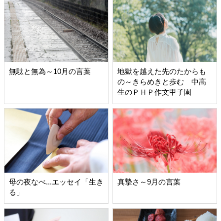
無駄と無為～10月の言葉
地獄を越えた先のたからも
の～きらめきと歩む 中高
生のＰＨＰ作文甲子園
母の夜なべ...エッセイ「生き
真摯さ～9月の言葉
る」