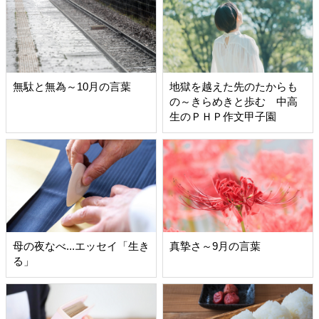
無駄と無為～10月の言葉
地獄を越えた先のたからも
の～きらめきと歩む 中高
生のＰＨＰ作文甲子園
母の夜なべ...エッセイ「生き
真摯さ～9月の言葉
る」