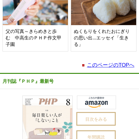
父の写真～きらめきと歩
ぬくもりをくれたおにぎり
む 中高生のＰＨＰ作文甲
の思い出...エッセイ「生き
子園
る」
このページのTOPへ
月刊誌『ＰＨＰ』最新号
目次をみる
年間購読