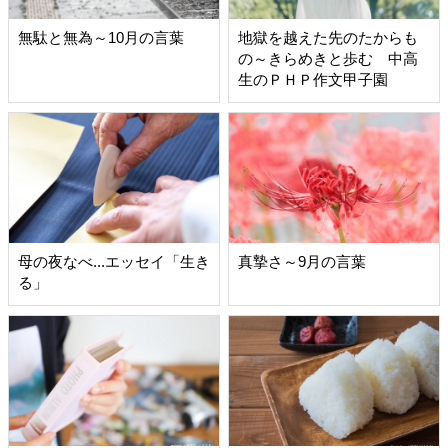
無駄と無為～10月の言葉
地獄を越えた先のたからも
の～きらめきと歩む 中高
生のＰＨＰ作文甲子園
母の夜なべ...エッセイ「生き
真摯さ～9月の言葉
る」