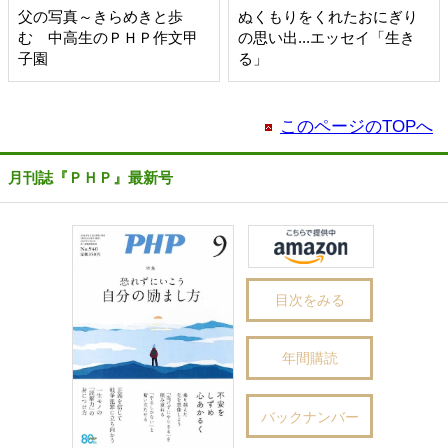
父の写真～きらめきと歩
ぬくもりをくれたおにぎり
む 中高生のＰＨＰ作文甲
の思い出...エッセイ「生き
子園
る」
このページのTOPへ
月刊誌『ＰＨＰ』最新号
目次をみる
年間購読
バックナンバー