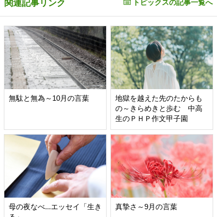
関連記事リンク
トピックスの記事一覧へ
無駄と無為～10月の言葉
地獄を越えた先のたからも
の～きらめきと歩む 中高
生のＰＨＰ作文甲子園
母の夜なべ...エッセイ「生き
真摯さ～9月の言葉
る」