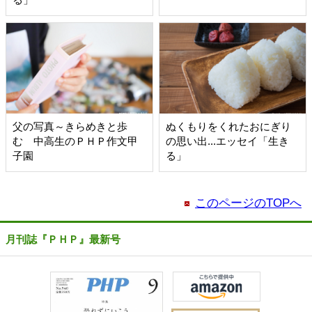
父の写真～きらめきと歩
ぬくもりをくれたおにぎり
む 中高生のＰＨＰ作文甲
の思い出...エッセイ「生き
子園
る」
このページのTOPへ
月刊誌『ＰＨＰ』最新号