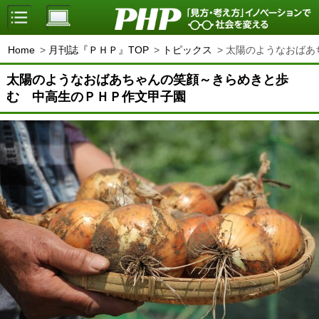
Home
月刊誌『ＰＨＰ』TOP
トピックス
太陽のようなおばあ
太陽のようなおばあちゃんの笑顔～きらめきと歩
む 中高生のＰＨＰ作文甲子園