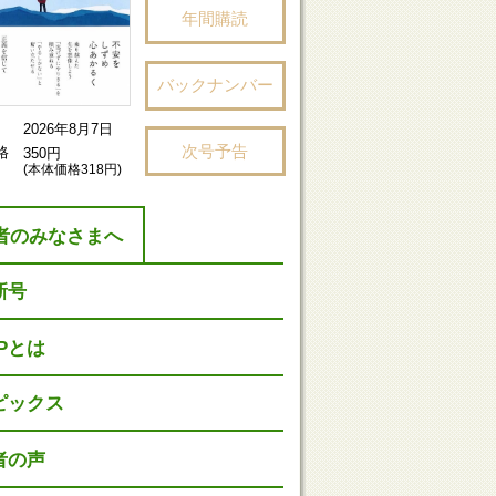
年間購読
バックナンバー
2026年8月7日
次号予告
格
350円
(本体価格318円)
者のみなさまへ
新号
HPとは
ピックス
者の声