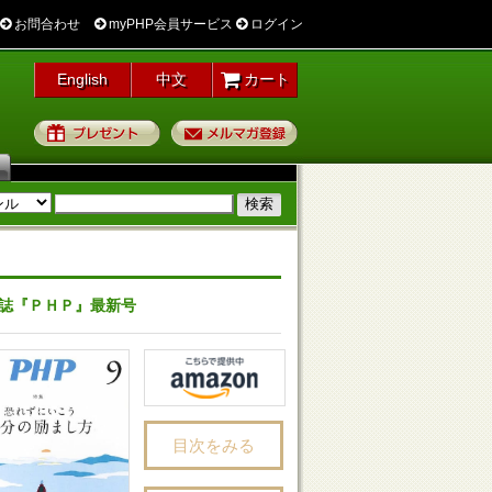
お問合わせ
myPHP会員サービス
ログイン
English
中文
カート
プレゼント
メルマガ登録
誌『ＰＨＰ』最新号
目次をみる