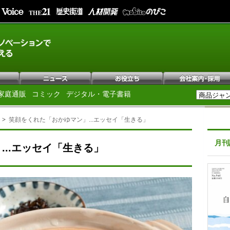
家庭通販
コミック
デジタル・電子書籍
笑顔をくれた「おかゆマン」...エッセイ「生きる」
月刊
...エッセイ「生きる」