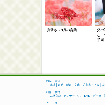
真摯さ～9月の言葉
父の
む 
子園
雑誌・書籍
雑誌
書籍
新書
文庫
児童書・ＹＡ
家
研修・教材
人材育成
セミナー
CD
DVD・ビデオ
ニュース