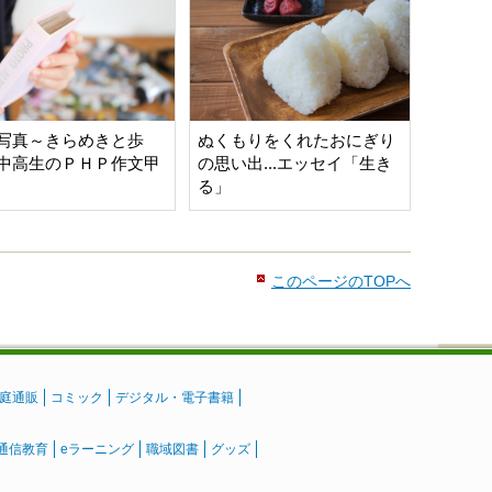
写真～きらめきと歩
ぬくもりをくれたおにぎり
中高生のＰＨＰ作文甲
の思い出...エッセイ「生き
る」
このページのTOPへ
庭通販
コミック
デジタル・電子書籍
通信教育
eラーニング
職域図書
グッズ