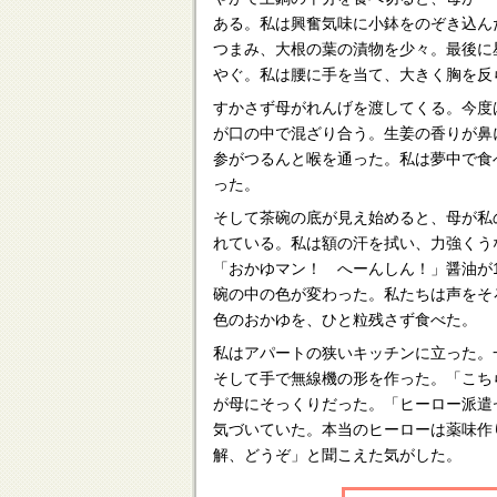
ある。私は興奮気味に小鉢をのぞき込ん
つまみ、大根の葉の漬物を少々。最後に
やぐ。私は腰に手を当て、大きく胸を反
すかさず母がれんげを渡してくる。今度
が口の中で混ざり合う。生姜の香りが鼻
参がつるんと喉を通った。私は夢中で食
った。
そして茶碗の底が見え始めると、母が私
れている。私は額の汗を拭い、力強くう
「おかゆマン！ へーんしん！」醤油が
碗の中の色が変わった。私たちは声をそ
色のおかゆを、ひと粒残さず食べた。
私はアパートの狭いキッチンに立った。
そして手で無線機の形を作った。「こち
が母にそっくりだった。「ヒーロー派遣
気づいていた。本当のヒーローは薬味作
解、どうぞ」と聞こえた気がした。