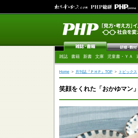
雑誌
書籍
新書
文庫
児童書・ＹＡ
Home
月刊誌『ＰＨＰ』TOP
トピックス
笑顔をくれた「おかゆマン」