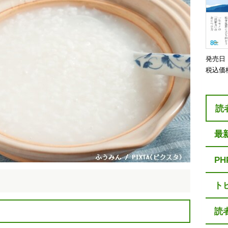
発売日
税込価
読
最
P
ト
読