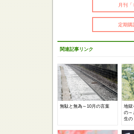
月刊「
定期購
関連記事リンク
無駄と無為～10月の言葉
地獄
の～
生の