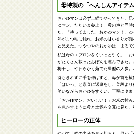
母特製の「へんしんアイテ
おかゆマンは必ず土鍋でやってきた。昆
ゆマン、ただいま参上！」母の声と同時
た。「待ってました、おかゆマン！」ゆ
熱がまつ毛に触れ、お米の甘い香りが顔
と見えた。つやつやのおかゆは、まるで
私は母のエプロンをくいっと引く。「お
がたくさん載ったおぼんを運んできた。
梅干し、やわらかく茹でた星型の人参。
待ちきれずに手を伸ばすと、母が首を横
「はいっ」と素直に返事をし、普段より
笑いながらおかゆをすくい、丁寧に冷ま
「おかゆマン、おいしい！」お米の甘み
を急かすように母と土鍋を交互に見た。
ヒーローの正体
やがて土鍋の半分を食べ切ると、母が「