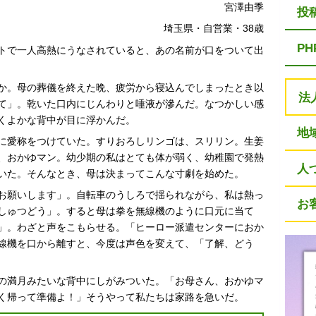
宮澤由季
投
埼玉県・自営業・38歳
P
トで一人高熱にうなされていると、あの名前が口をついて出
か。母の葬儀を終えた晩、疲労から寝込んでしまったとき以
法
て」。乾いた口内にじんわりと唾液が滲んだ。なつかしい感
くよかな背中が目に浮かんだ。
地
に愛称をつけていた。すりおろしリンゴは、スリリン。生姜
、おかゆマン。幼少期の私はとても体が弱く、幼稚園で発熱
人
いた。そんなとき、母は決まってこんな寸劇を始めた。
お願いします」。自転車のうしろで揺られながら、私は熱っ
お
しゅつどう」。すると母は拳を無線機のように口元に当て
」。わざと声をこもらせる。「ヒーロー派遣センターにおか
線機を口から離すと、今度は声色を変えて、「了解、どう
の満月みたいな背中にしがみついた。「お母さん、おかゆマ
く帰って準備よ！」そうやって私たちは家路を急いだ。