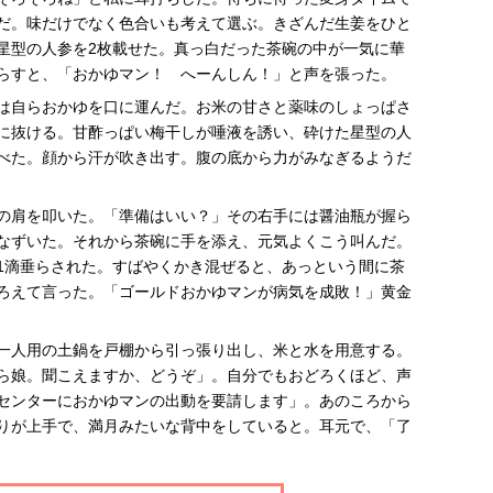
だ。味だけでなく色合いも考えて選ぶ。きざんだ生姜をひと
星型の人参を2枚載せた。真っ白だった茶碗の中が一気に華
らすと、「おかゆマン！ へーんしん！」と声を張った。
は自らおかゆを口に運んだ。お米の甘さと薬味のしょっぱさ
に抜ける。甘酢っぱい梅干しが唾液を誘い、砕けた星型の人
べた。顔から汗が吹き出す。腹の底から力がみなぎるようだ
の肩を叩いた。「準備はいい？」その右手には醤油瓶が握ら
なずいた。それから茶碗に手を添え、元気よくこう叫んだ。
1滴垂らされた。すばやくかき混ぜると、あっという間に茶
ろえて言った。「ゴールドおかゆマンが病気を成敗！」黄金
一人用の土鍋を戸棚から引っ張り出し、米と水を用意する。
ら娘。聞こえますか、どうぞ」。自分でもおどろくほど、声
センターにおかゆマンの出動を要請します」。あのころから
りが上手で、満月みたいな背中をしていると。耳元で、「了