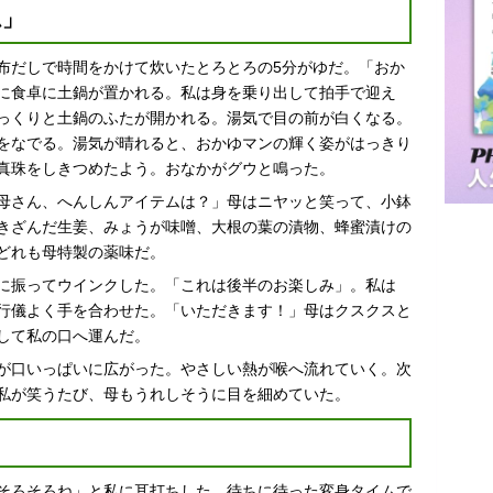
ム」
布だしで時間をかけて炊いたとろとろの5分がゆだ。「おか
に食卓に土鍋が置かれる。私は身を乗り出して拍手で迎え
っくりと土鍋のふたが開かれる。湯気で目の前が白くなる。
をなでる。湯気が晴れると、おかゆマンの輝く姿がはっきり
真珠をしきつめたよう。おなかがグウと鳴った。
母さん、へんしんアイテムは？」母はニヤッと笑って、小鉢
きざんだ生姜、みょうが味噌、大根の葉の漬物、蜂蜜漬けの
どれも母特製の薬味だ。
に振ってウインクした。「これは後半のお楽しみ」。私は
行儀よく手を合わせた。「いただきます！」母はクスクスと
して私の口へ運んだ。
が口いっぱいに広がった。やさしい熱が喉へ流れていく。次
私が笑うたび、母もうれしそうに目を細めていた。
そろそろね」と私に耳打ちした。待ちに待った変身タイムで