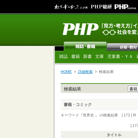
雑誌
書籍
新書
文庫
児童書・ＹＡ
HOME
詳細検索
検索結果
検索結果
書籍・コミック
キーワード『世界史 』 の検索結果 [ 173 ] 件
[ 17
タイトル