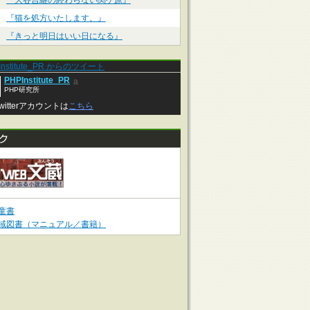
『大谷吉継の終わらない関ケ原』
『猫を処方いたします。』
『きっと明日はいい日になる』
Institute_PR からのツイート
PHPInstitute_PR
a
PHP研究所
witterアカウントは
こちら
童書
域図書（マニュアル／書籍）