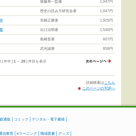
後藤寿一監修
1,047円
歴史の読み方研究会著
1,047円
学
宮崎正勝著
1,925円
業
出口治明著
1,540円
島崎晋著
607円
武光誠著
858円
3 ] 件中 [
1
～
20
] 件目を表示
詳細検索は
こちら
このページのTOPへ
庭通販
コミック
デジタル・電子書籍
通信教育
eラーニング
職域図書
グッズ