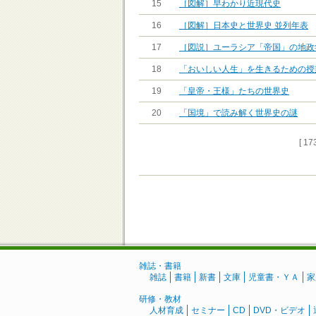
15
［図解］早わかり近現代史
16
［図解］日本史と世界史 並列年表
17
［図説］ユーラシア「帝国」の地政
18
「おいしい人生」を生きるための授
19
「皇帝・王様」たちの世界史
20
「国境」で読み解く世界史の謎
[ 17
雑誌・書籍
雑誌
書籍
新書
文庫
児童書・ＹＡ
家
研修・教材
人材育成
セミナー
CD
DVD・ビデオ