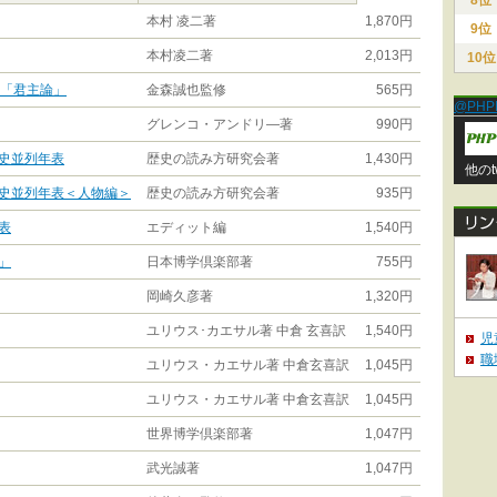
8位
本村 凌二著
1,870円
9位
本村凌二著
2,013円
10位
リ「君主論」
金森誠也監修
565円
@PHP
グレンコ・アンドリ―著
990円
史並列年表
歴史の読み方研究会著
1,430円
他のt
史並列年表＜人物編＞
歴史の読み方研究会著
935円
表
エディット編
1,540円
」
日本博学倶楽部著
755円
岡崎久彦著
1,320円
ユリウス･カエサル著 中倉 玄喜訳
1,540円
児
職
ユリウス・カエサル著 中倉玄喜訳
1,045円
ユリウス・カエサル著 中倉玄喜訳
1,045円
世界博学倶楽部著
1,047円
武光誠著
1,047円