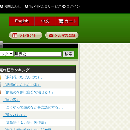
お問合わせ
myPHP会員サービス
ログイン
English
中文
カート
プレゼント
メルマガ登録
売れ筋ランキング
『夢幻花（むげんばな）』
『感情的にならない本』
『病気の９割は自分で治せる！』
『怖い客』
『こうやって頭のなかを言語化する。』
『道をひらく』
『英単語「１万語」習得法』