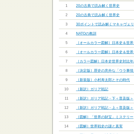
1
20の古典で読み解く世界史
2
20の古典で読み解く世界史
3
30ポイントで読み解くマキャヴェ
4
NATOの教訓
5
［オールカラー図解］日本史＆世界
6
［オールカラー図解］日本史＆世界
7
［カラー図解］日本史世界史対比年
8
［決定版］歴史の意外な「ウラ事情
9
［新装版］小村寿太郎とその時代
10
［新訳］ガリア戦記
11
［新訳］ガリア戦記・下＜普及版＞
12
［新訳］ガリア戦記・上＜普及版＞
13
［図解］「世界の財宝」ミステリー
14
［図解］世界戦史の謎と真実