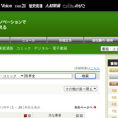
家庭通販
コミック
デジタル・電子書籍
書籍
詳細検索は
こちら
4位
5位
6位
3 ] 件中 [
1
～
20
] 件目を表示
7位
主な著者