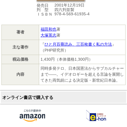
2001年12月19日
発売日
四六判並製
判 型
978-4-569-61935-4
ＩＳＢＮ
福田和也
著
著者
大塚英志
著
『
ひと月百冊読み、三百枚書く私の方法
』
主な著作
（PHP研究所）
税込価格
1,430円（本体価格1,300円）
同時多発テロ、日本国憲法からサブカルチャー
内容
まで――。イデオロギーを超える言論を展開し
てきた両気鋭による決定版・新世紀日本論。
オンライン書店で購入する