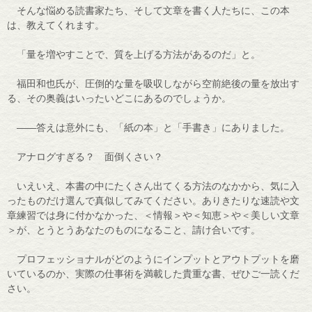
そんな悩める読書家たち、そして文章を書く人たちに、この本
は、教えてくれます。
「量を増やすことで、質を上げる方法があるのだ」と。
福田和也氏が、圧倒的な量を吸収しながら空前絶後の量を放出す
る、その奥義はいったいどこにあるのでしょうか。
――答えは意外にも、「紙の本」と「手書き」にありました。
アナログすぎる？ 面倒くさい？
いえいえ、本書の中にたくさん出てくる方法のなかから、気に入
ったものだけ選んで真似してみてください。ありきたりな速読や文
章練習では身に付かなかった、＜情報＞や＜知恵＞や＜美しい文章
＞が、とうとうあなたのものになること、請け合いです。
プロフェッショナルがどのようにインプットとアウトプットを磨
いているのか、実際の仕事術を満載した貴重な書、ぜひご一読くだ
さい。