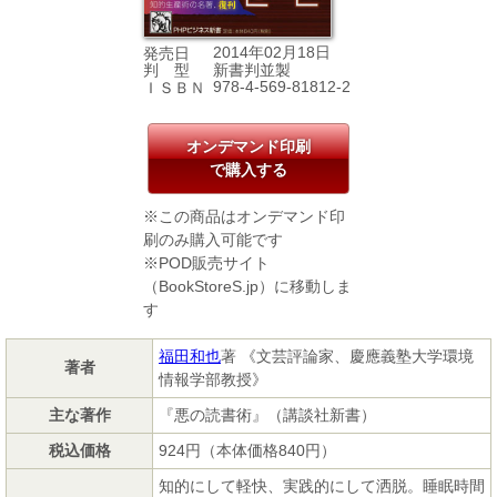
2014年02月18日
発売日
新書判並製
判 型
978-4-569-81812-2
ＩＳＢＮ
オンデマンド印刷
で購入する
※この商品はオンデマンド印
刷のみ購入可能です
※POD販売サイト
（BookStoreS.jp）に移動しま
す
福田和也
著 《文芸評論家、慶應義塾大学環境
著者
情報学部教授》
主な著作
『悪の読書術』（講談社新書）
税込価格
924円（本体価格840円）
知的にして軽快、実践的にして洒脱。睡眠時間