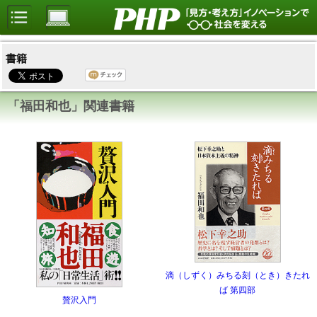
書籍
「福田和也」関連書籍
滴（しずく）みちる刻（とき）きたれ
ば 第四部
贅沢入門