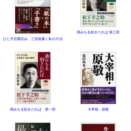
滴みちる刻きたれば 第三部
ひと月百冊読み、三百枚書く私の方法
滴みちる刻きたれば 第一部
大宰相・原敬