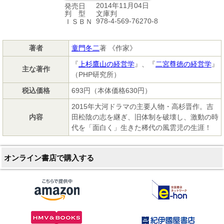
2014年11月04日
発売日
文庫判
判 型
978-4-569-76270-8
ＩＳＢＮ
著者
童門冬二
著 《作家》
『
上杉鷹山の経営学
』、『
二宮尊徳の経営学
』
主な著作
（PHP研究所）
税込価格
693円（本体価格630円）
2015年大河ドラマの主要人物・高杉晋作。吉
内容
田松陰の志を継ぎ、旧体制を破壊し、激動の時
代を「面白く」生きた稀代の風雲児の生涯！
オンライン書店で購入する