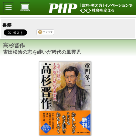
書籍
高杉晋作
吉田松陰の志を継いだ稀代の風雲児