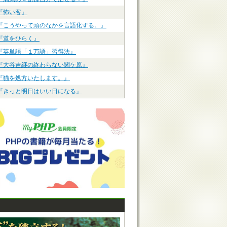
『怖い客』
『こうやって頭のなかを言語化する。』
『道をひらく』
『英単語「１万語」習得法』
『大谷吉継の終わらない関ケ原』
『猫を処方いたします。』
『きっと明日はいい日になる』