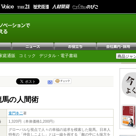
家庭通販
コミック
デジタル・電子書籍
龍馬の人間術
童門冬二
著
格
1,320円（本体価格1,200円）
グローバルな視点で人々の幸福の追求を模索した龍馬。日本人
特有の「仲良しこよし」とは一線を画する「敵の中にも味方を