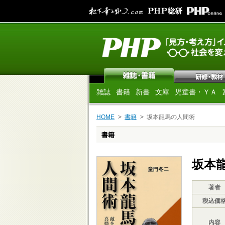
雑誌
書籍
新書
文庫
児童書・ＹＡ
HOME
書籍
坂本龍馬の人間術
書籍
坂本
著者
税込価
内容