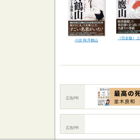
［完全版］上
小説 秋月鶴山
広告PR
広告PR