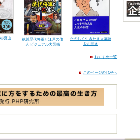
杉鷹山
たのしく生きたきゃ落語
徳川歴代将軍と江戸の偉
をお聞き
人 ビジュアル大図鑑
おすすめ一覧
このページのTOPへ