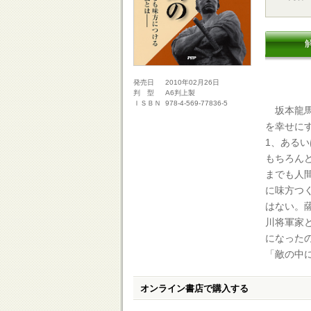
2010年02月26日
発売日
A6判上製
判 型
978-4-569-77836-5
ＩＳＢＮ
坂本龍馬
を幸せに
1、ある
もちろん
までも人
に味方つ
はない。
川将軍家
になった
「敵の中
オンライン書店で購入する