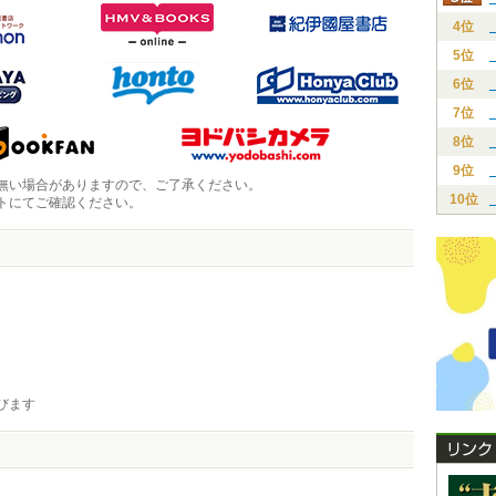
4位
5位
6位
7位
8位
9位
無い場合がありますので、ご了承ください。
10位
トにてご確認ください。
びます