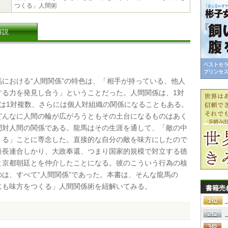
つくる」人間術
解説
における“人間関係”の特色は、「相手が持っている、他人
する力を発見し合う」ということだった。人間関係は、1対
いは1対複数、さらには個人対組織の関係になることもある。
どんなに人間の輪が広がろうともその土台になるものはあく
間対人間の関係である。龍馬はその生涯を通して、「敵の中
くる」ことに専念した。直接的な自分の敵を味方にしたので
薩長連合しかり、大政奉還、つまり国家的規模で対立する徳
と京都朝廷とを仲介したことになる。彼のこういう行為の核
のは、すべて“人間関係”であった。本書は、そんな龍馬の
にも味方をつくる」人間関係術を紐解いてみる。
書籍売