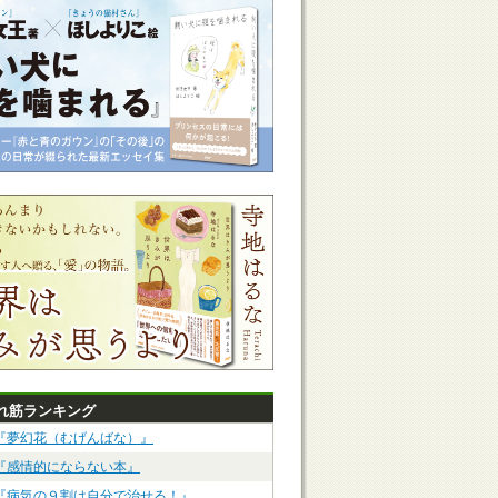
れ筋ランキング
『夢幻花（むげんばな）』
『感情的にならない本』
『病気の９割は自分で治せる！』