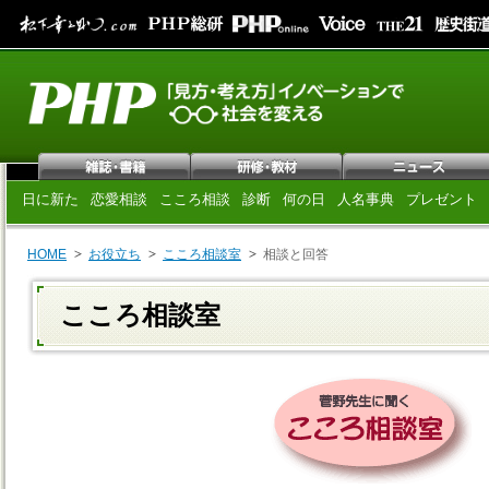
日に新た
恋愛相談
こころ相談
診断
何の日
人名事典
プレゼント
HOME
お役立ち
こころ相談室
相談と回答
こころ相談室