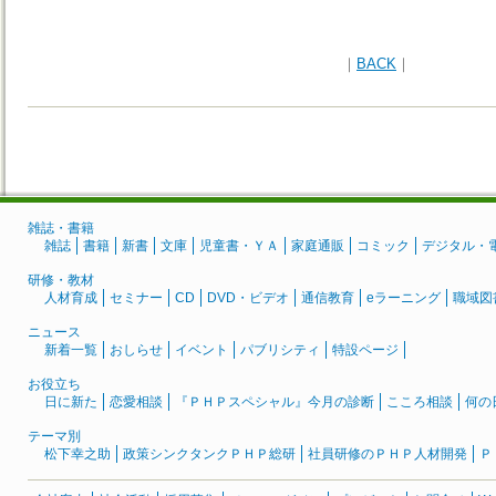
｜
BACK
｜
雑誌・書籍
雑誌
書籍
新書
文庫
児童書・ＹＡ
家庭通販
コミック
デジタル・
研修・教材
人材育成
セミナー
CD
DVD・ビデオ
通信教育
eラーニング
職域図
ニュース
新着一覧
おしらせ
イベント
パブリシティ
特設ページ
お役立ち
日に新た
恋愛相談
『ＰＨＰスペシャル』今月の診断
こころ相談
何の
テーマ別
松下幸之助
政策シンクタンクＰＨＰ総研
社員研修のＰＨＰ人材開発
Ｐ