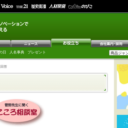
の日
人名事典
プレゼント
と回答