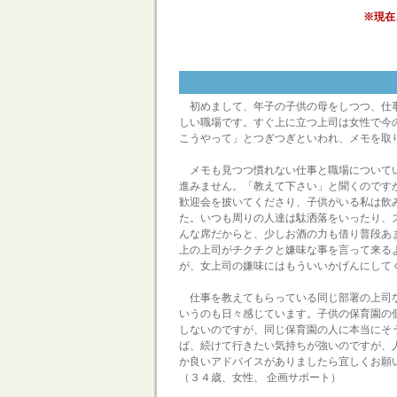
※現在
初めまして、年子の子供の母をしつつ、仕事
しい職場です。すぐ上に立つ上司は女性で今
こうやって」とつぎつぎといわれ、メモを取
メモも見つつ慣れない仕事と職場についてい
進みません。「教えて下さい」と聞くのです
歓迎会を披いてくださり、子供がいる私は飲
た。いつも周りの人達は駄洒落をいったり、
んな席だからと、少しお酒の力も借り普段あ
上の上司がチクチクと嫌味な事を言って来る
が、女上司の嫌味にはもういいかげんにして
仕事を教えてもらっている同じ部署の上司な
いうのも日々感じています。子供の保育園の
しないのですが、同じ保育園の人に本当にそ
ば、続けて行きたい気持ちが強いのですが、
か良いアドバイスがありましたら宜しくお願
（３４歳、女性、 企画サポート）