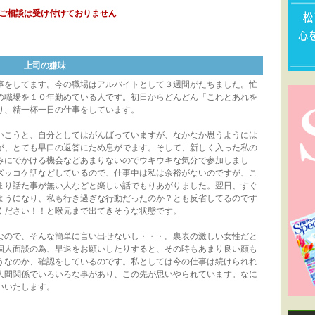
ご相談は受け付けておりません
上司の嫌味
をしてます。今の職場はアルバイトとして３週間がたちました。忙
の職場を１０年勤めている人です。初日からどんどん「これとあれを
り、精一杯一日の仕事をしています。
こうと、自分としてはがんばっていますが、なかなか思うようには
が、とても早口の返答にため息がでます。そして、新しく入った私の
みにでかける機会などあまりないのでウキウキな気分で参加しまし
ズッコケ話などしているので、仕事中は私は余裕がないのですが、こ
まり話た事が無い人などと楽しい話でもりあがりました。翌日、すぐ
ようになり、私も行き過ぎな行動だったのか？とも反省してるのです
ください！！と喉元まで出てきそうな状態です。
ので、そんな簡単に言い出せないし・・・。裏表の激しい女性だと
個人面談の為、早退をお願いしたりすると、その時もあまり良い顔も
うなのか、確認をしているのです。私としては今の仕事は続けられれ
人間関係でいろいろな事があり、この先が思いやられています。なに
いいたします。