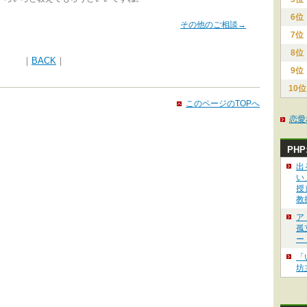
6位
その他のご相談→
7位
8位
｜
BACK
｜
9位
10位
このページのTOPへ
恋愛
PH
出
い
授
教
ア
孤
ー
「
坊