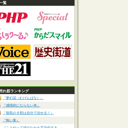
一覧
売れ筋ランキング
『夢幻花（むげんばな）』
『感情的にならない本』
『病気の９割は自分で治せる！』
『怖い客』
『こうやって頭のなかを言語化する。』