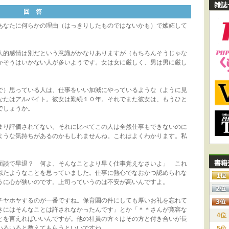
雑誌
回 答
なたに何らかの理由（はっきりしたものではないかも）で嫉妬して
的感情は別だという意識がかなりありますが（もちろんそうじゃな
かそうはいかない人が多いようです。女は女に厳しく、男は男に厳し
）思っている人は、仕事をいい加減にやっているような（ように見
なたはアルバイト。彼女は勤続１０年。それでまた彼女は、もうひと
でしょうか。
まり評価されてない。それに比べてこの人は全然仕事もできないのに
ような気持ちがあるのかもしれませんね。これはよくわかります。私
書籍
面談で早退？ 何よ、そんなことより早く仕事覚えなさいよ」 これ
似たようなことを思っていました。仕事に熱心でなおかつ認められな
うに心が狭いのです。上司っていうのは不安が高いんですよ。
ヤホヤするのが一番ですね。保育園の件にしても厚いお礼を忘れて
きにはそんなことは許されなかったんです」とか「＊＊さんが寛容な
4位
とを言えればいいんですが。他の社員の方々はその方と付き合いが長
いろいろと教えてもらうといいですね。
5位