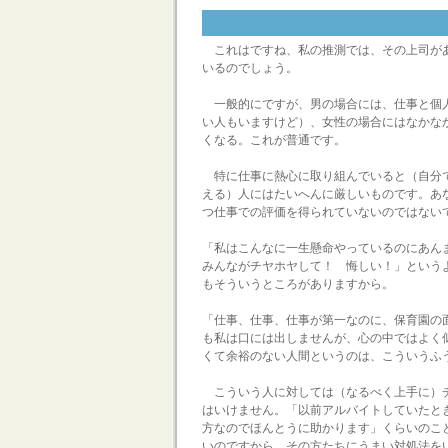
これはですね、私の推測では、その上司があ
いるのでしょう。
一般的にですが、男の場合には、仕事と個人
い人もいますけど）、女性の場合にはなかな
くなる。これが普通です。
特に仕事に熱心に取り組んでいると（自分で
える）人にはたいへんに厳しいものです。あ
つ仕事での評価を得られていないのではない
「私はこんなに一生懸命やっているのにあん
みんながチヤホヤして！ 悔しい！」という
もそういうところがありますから。
「仕事、仕事、仕事が第一なのに、保育園の
も私は口には出しませんが、心の中ではよく
くて余裕のない人間というのは、こういうふ
こういう人に対しては（なるべく上手に）チ
はいけません。「以前アルバイトしていたと
方なのでほんとうに助かります」くらいのこ
いのですから、その方たちにうまい対処法を