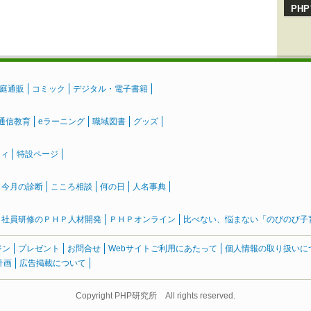
PH
庭通販
コミック
デジタル・電子書籍
通信教育
eラーニング
職域図書
グッズ
ティ
特設ページ
』今月の診断
こころ相談
何の日
人名事典
社員研修のＰＨＰ人材開発
ＰＨＰオンライン
比べない、悩まない「のびのび子育て
ジン
プレゼント
お問合せ
Webサイトご利用にあたって
個人情報の取り扱いに
計画
広告掲載について
Copyright PHP研究所 All rights reserved.