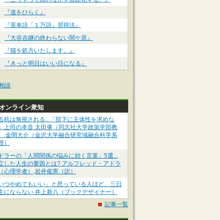
『道をひらく』
『英単語「１万語」習得法』
『大谷吉継の終わらない関ケ原』
『猫を処方いたします。』
『きっと明日はいい日になる』
相談
Pオンライン衆知
る杭は無視される...「部下に主体性を求めな
」上司の本音 太田肇（同志社大学政策学部教
）,金間大介（金沢大学融合研究域融合科学系
授）
ドラーの「人間関係の悩みに効く言葉」5選...
立した人生の要因とは? アルフレッド・アドラ
（心理学者）,岩井俊憲（訳）
いつやめてもいい」と思っている人ほど、三日
主にならない 井上新八（ブックデザイナー）
記事一覧