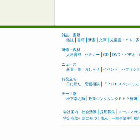
雑誌・書籍
雑誌
書籍
新書
文庫
児童書・ＹＡ
家
研修・教材
人材育成
セミナー
CD
DVD・ビデオ
ニュース
新着一覧
おしらせ
イベント
パブリシ
お役立ち
日に新た
恋愛相談
『ＰＨＰスペシャル
テーマ別
松下幸之助
政策シンクタンクＰＨＰ総研
会社案内
社会活動
採用募集
メールマガ
特定商取引法に基づく表示
一般事業主行動