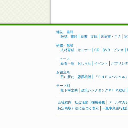
雑誌・書籍
雑誌
書籍
新書
文庫
児童書・ＹＡ
家
研修・教材
人材育成
セミナー
CD
DVD・ビデオ
ニュース
新着一覧
おしらせ
イベント
パブリシ
お役立ち
日に新た
恋愛相談
『ＰＨＰスペシャル
テーマ別
松下幸之助
政策シンクタンクＰＨＰ総研
会社案内
社会活動
採用募集
メールマガ
特定商取引法に基づく表示
一般事業主行動