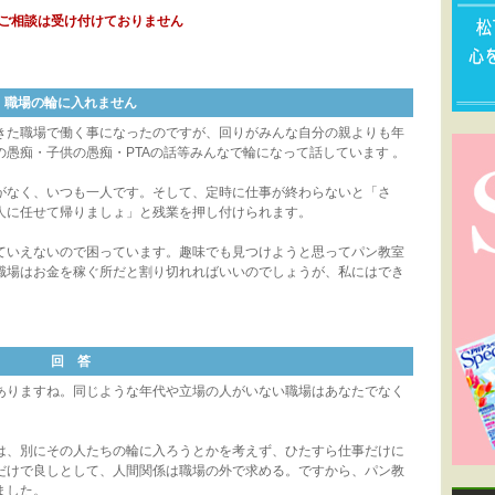
ご相談は受け付けておりません
職場の輪に入れません
た職場で働く事になったのですが、回りがみんな自分の親よりも年
愚痴・子供の愚痴・PTAの話等みんなで輪になって話しています 。
なく、いつも一人です。そして、定時に仕事が終わらないと「さ
人に任せて帰りましょ」と残業を押し付けられます。
いえないので困っています。趣味でも見つけようと思ってパン教室
職場はお金を稼ぐ所だと割り切れればいいのでしょうが、私にはでき
回 答
りますね。同じような年代や立場の人がいない職場はあなたでなく
、別にその人たちの輪に入ろうとかを考えず、ひたすら仕事だけに
だけで良しとして、人間関係は職場の外で求める。ですから、パン教
ました。