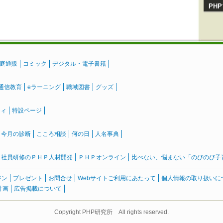
PH
庭通販
コミック
デジタル・電子書籍
通信教育
eラーニング
職域図書
グッズ
ティ
特設ページ
』今月の診断
こころ相談
何の日
人名事典
社員研修のＰＨＰ人材開発
ＰＨＰオンライン
比べない、悩まない「のびのび子育て
ジン
プレゼント
お問合せ
Webサイトご利用にあたって
個人情報の取り扱いに
計画
広告掲載について
Copyright PHP研究所 All rights reserved.