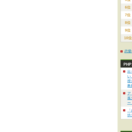
6位
7位
8位
9位
10位
恋愛
PH
出
い
授
教
ア
孤
ー
「
坊