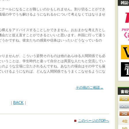
雑誌
クールになることが難しいのかもしれません。割り切ることができ
職場の中でうち解けるようになれるかについて考えなくてはなりませ
構えをアドバイスすることしかできません。おおまかな考え方とし
機会だと捉え直すことができるといいと思います。外国に行って違う
どうかですね。彼女たちの感覚や信条はいったいどうなっているの
りませんが、こういう姿勢そのものは他のあらゆる人間関係でも必
ということは、学生時代と違って自分とは異質な人たちと交流してい
たのような立場に立たされるんですね。あなたの場合はその中でも厳
ていけるようになれば、どんな人間関係でもうまくこなせるようにな
その他のご相談→
書籍
｜
BACK
｜
このページのTOPへ
4位
5位