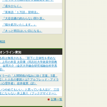
『道をひらく』
『英単語「１万語」習得法』
『大谷吉継の終わらない関ケ原』
『猫を処方いたします。』
『きっと明日はいい日になる』
相談
Pオンライン衆知
る杭は無視される...「部下に主体性を求めな
」上司の本音 太田肇（同志社大学政策学部教
）,金間大介（金沢大学融合研究域融合科学系
授）
ドラーの「人間関係の悩みに効く言葉」5選...
立した人生の要因とは? アルフレッド・アドラ
（心理学者）,岩井俊憲（訳）
いつやめてもいい」と思っている人ほど、三日
主にならない 井上新八（ブックデザイナー）
記事一覧