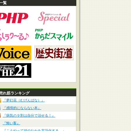
一覧
売れ筋ランキング
『夢幻花（むげんばな）』
『感情的にならない本』
『病気の９割は自分で治せる！』
『怖い客』
『こうやって頭のなかを言語化する。』