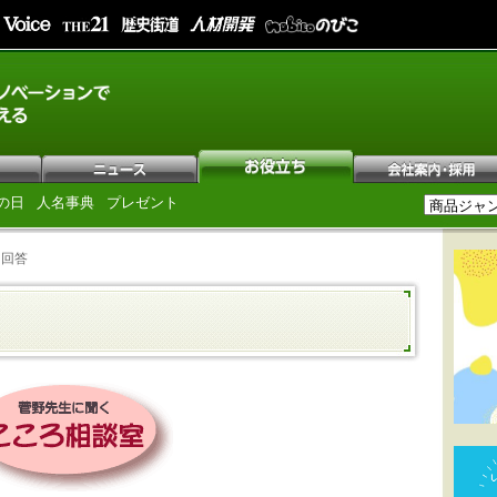
の日
人名事典
プレゼント
と回答