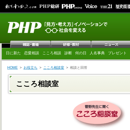
日に新た
恋愛相談
こころ相談
診断
何の日
人名事典
プレゼント
HOME
お役立ち
こころ相談室
相談と回答
こころ相談室