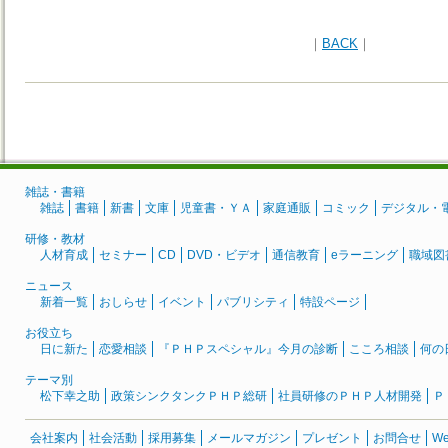
｜
BACK
｜
雑誌・書籍
雑誌
書籍
新書
文庫
児童書・ＹＡ
家庭通販
コミック
デジタル・
研修・教材
人材育成
セミナー
CD
DVD・ビデオ
通信教育
eラーニング
職域図
ニュース
新着一覧
おしらせ
イベント
パブリシティ
特設ページ
お役立ち
日に新た
恋愛相談
『ＰＨＰスペシャル』今月の診断
こころ相談
何の
テーマ別
松下幸之助
政策シンクタンクＰＨＰ総研
社員研修のＰＨＰ人材開発
Ｐ
会社案内
社会活動
採用募集
メールマガジン
プレゼント
お問合せ
W