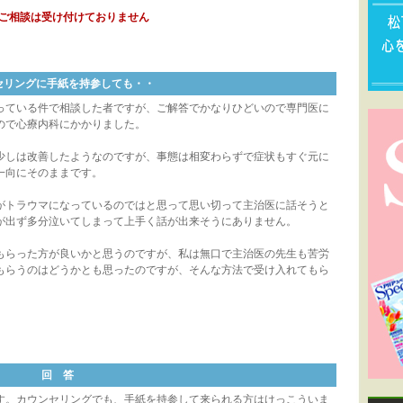
ご相談は受け付けておりません
セリングに手紙を持参しても・・
っている件で相談した者ですが、ご解答でかなりひどいので専門医に
ので心療内科にかかりました。
少しは改善したようなのですが、事態は相変わらずで症状もすぐ元に
一向にそのままです。
がトラウマになっているのではと思って思い切って主治医に話そうと
が出ず多分泣いてしまって上手く話が出来そうにありません。
もらった方が良いかと思うのですが、私は無口で主治医の先生も苦労
もらうのはどうかとも思ったのですが、そんな方法で受け入れてもら
回 答
。カウンセリングでも、手紙を持参して来られる方はけっこういま