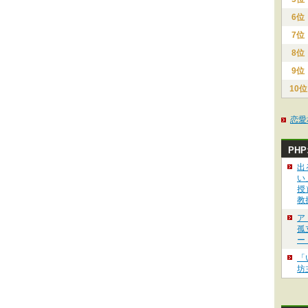
6位
7位
8位
9位
10位
恋愛
PH
出
い
授
教
ア
孤
ー
「
坊