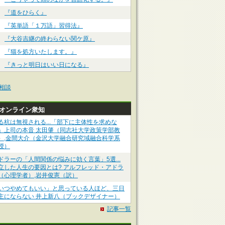
『道をひらく』
『英単語「１万語」習得法』
『大谷吉継の終わらない関ケ原』
『猫を処方いたします。』
『きっと明日はいい日になる』
相談
Pオンライン衆知
る杭は無視される...「部下に主体性を求めな
」上司の本音 太田肇（同志社大学政策学部教
）,金間大介（金沢大学融合研究域融合科学系
授）
ドラーの「人間関係の悩みに効く言葉」5選...
立した人生の要因とは? アルフレッド・アドラ
（心理学者）,岩井俊憲（訳）
いつやめてもいい」と思っている人ほど、三日
主にならない 井上新八（ブックデザイナー）
記事一覧