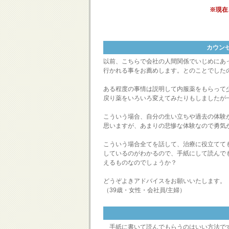
※現在
カウン
以前、こちらで会社の人間関係でいじめにあ
行かれる事をお薦めします。とのことでした
ある程度の事情は説明して内服薬をもらって
戻り薬をいろいろ変えてみたりもしましたが
こういう場合、自分の生い立ちや過去の体験
思いますが、あまりの悲惨な体験なので勇気
こういう場合全てを話して、治療に役立てて
しているのがわかるので、手紙にして読んで
えるものなのでしょうか？
どうぞよきアドバイスをお願いいたします。
（39歳・女性・会社員/主婦）
手紙に書いて読んでもらうのはいい方法です