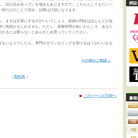
雑誌
し、話が込み合っている場合もありますので、こちらとしてもたいへ
一回だけのことで済み、以降は口頭になります。
、まずは文章にするのがいいでしょう。医師の問診はほとんどが短
特に有効かもしれません。ただし、面接時間が短いからこそ、あなた
伝わるとは限らないとあらかじめ思っていてください。
ないようでしたら、専門のカウンセリングを受けるほうがいいかも
その他のご相談→
｜
BACK
｜
このページのTOPへ
書籍
4位
5位