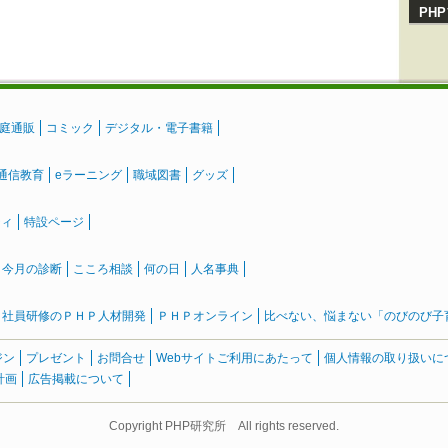
PH
庭通販
コミック
デジタル・電子書籍
通信教育
eラーニング
職域図書
グッズ
ティ
特設ページ
』今月の診断
こころ相談
何の日
人名事典
社員研修のＰＨＰ人材開発
ＰＨＰオンライン
比べない、悩まない「のびのび子育て
ジン
プレゼント
お問合せ
Webサイトご利用にあたって
個人情報の取り扱いに
計画
広告掲載について
Copyright PHP研究所 All rights reserved.