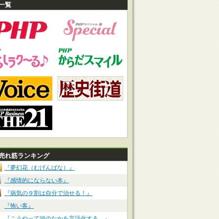
一覧
売れ筋ランキング
『夢幻花（むげんばな）』
『感情的にならない本』
『病気の９割は自分で治せる！』
『怖い客』
『こうやって頭のなかを言語化する。』