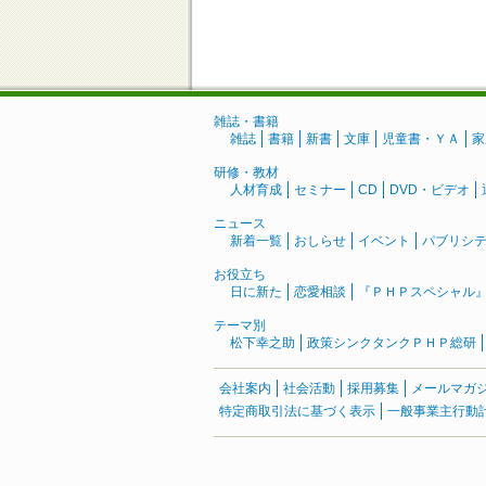
雑誌・書籍
雑誌
書籍
新書
文庫
児童書・ＹＡ
家
研修・教材
人材育成
セミナー
CD
DVD・ビデオ
ニュース
新着一覧
おしらせ
イベント
パブリシ
お役立ち
日に新た
恋愛相談
『ＰＨＰスペシャル
テーマ別
松下幸之助
政策シンクタンクＰＨＰ総研
会社案内
社会活動
採用募集
メールマガ
特定商取引法に基づく表示
一般事業主行動