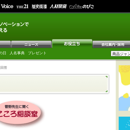
の日
人名事典
プレゼント
と回答